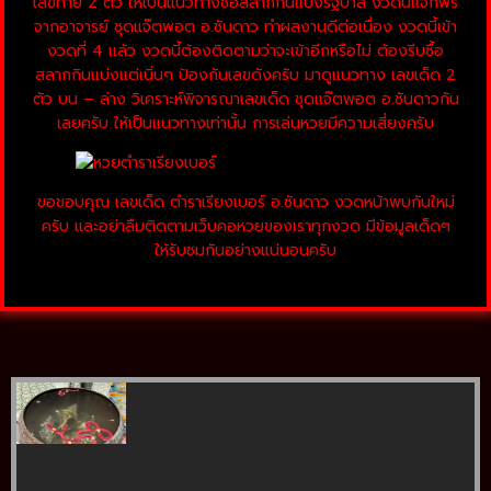
เลขท้าย 2 ตัว ให้เป็นแนวทางซื้อสลากกินแบ่งรัฐบาล งวดนี้แจกฟรี
จากอาจารย์ ชุดแจ๊ตพอต อ.ชันดาว ทำผลงานดีต่อเนื่อง งวดนี้เข้า
งวดที่ 4 แล้ว งวดนี้ต้องติดตามว่าจะเข้าอีกหรือไม่ ต้องรีบซื้อ
สลากกินแบ่งแต่เนิ่นๆ ป้องกันเลขดังครับ มาดูแนวทาง เลขเด็ด 2
ตัว บน – ล่าง วิเคราะห์พิจารณาเลขเด็ด ชุดแจ๊ตพอต อ.ชันดาวกัน
เลยครับ ให้เป็นแนวทางเท่านั้น การเล่นหวยมีความเสี่ยงครับ
ขอขอบคุณ เลขเด็ด ตำราเรียงเบอร์ อ.ซันดาว งวดหน้าพบกันใหม่
ครับ และอย่าลืมติดตามเว็บคอหวยของเราทุกงวด มีข้อมูลเด็ดๆ
ให้รับชมกันอย่างแน่นอนครับ