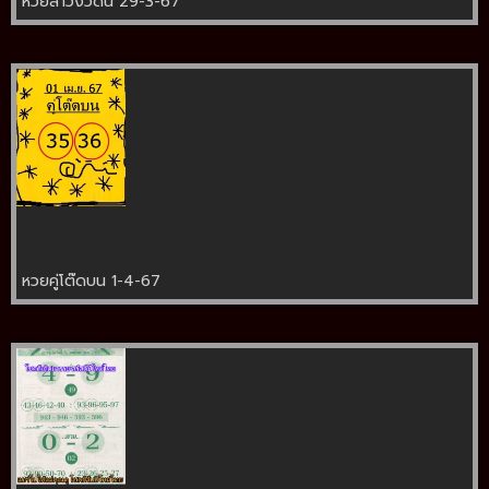
หวยลาวงวดนี้ 29-3-67
หวยคู่โต๊ดบน 1-4-67