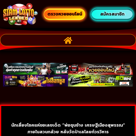
ตรวจหวยออนไลน์
สมัครสมาชิก
นักเสี่ยงโชคแห่ขอเลขเด็ด “พ่อขุนช้าง เศรษฐีเมืองสุพรรณ”
ภายในสวนกล้วย หลังวัดป่าเลไลยก์วรวิหาร