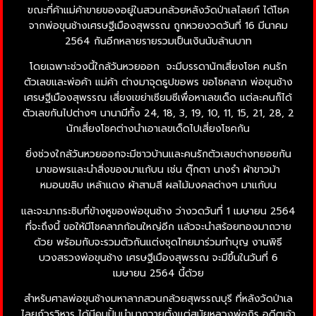
ขณะที่ค้าแม่ค้าขายของอยู่ในสวนกล้วยหลังวัดป่าเลไลยก์ ได้โชค
จากพ่อขุนช้างเศรษฐีเมืองสุพรรณ ถูกหวยงวดวันที่ 16 มีนาคม
2564 กันอีกหลายรายรวมเป็นเงินนับล้านบาท
โดยเฉพาะช่วงนี้ใกล้วันหวยออก จะมีบรรดานักเสี่ยงโชค คนรัก
ตัวเลขและพ่อค้า แม่ค้า ต่างมาจุดธูปขอพร ขอโชคลาภ พ่อขุนช้าง
เศรษฐีเมืองสุพรรณ เสี่ยงเขย่าเซียมซีเพื่อหาเลขเด็ด แต่ละคนก็ได้
ตัวเลขกันไปต่างๆ นานามีทั้ง 24, 18, 3, 19, 10, 11, 15, 21, 28, 2
นักเสี่ยงโชคต่างนำเอาเลขเด็ดไปเสี่ยงโชคกัน
ยิ่งช่วงใกล้วันหวยออกจะมีชาวบ้านและคนรักตัวเลขต่างทยอยกัน
มาขอพรและนำสิ่งของมาแก้บน เช่น ตุ๊กตา นางรำ ผ้าขาวม้า
หมอนขลิบ เหล้าแดง ผ้าสามสี ผลไม้มงคลต่างๆ มาแก้บน
และจะมากระซิบที่ข้างหูของพ่อขุนช้าง ว่างวดวันที่ 1 เมษายน 2564
ที่จะถึงนี้ ขอให้มีโชคลาภก้อนใหญ่อีก แล้วจะนำสร้อยทองมาถวาย
ด้วย พร้อมกับจะรวมตัวกันแต่งชุดไทยมาร่วมทำบุญ งานพิธี
บวงสรวงพ่อขุนช้าง เศรษฐีเมืองสุพรรณ จะมีขึ้นในวันที่ 6
เมษายน 2564 นี้ด้วย
สำหรับศาลพ่อขุนช้างมหาลาภสวนกล้วยสุพรรณบุรี ที่หลังวัดป่าเล
ไลยก์วรวิหาร ได้มีคนปั้นนำมาถวายตั้งแต่สมัยหลวงพ่อถิร อดีตเจ้า