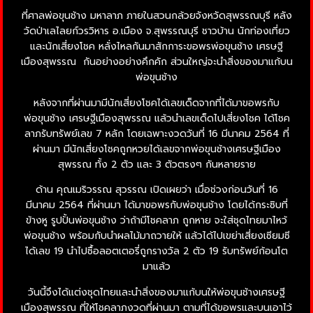
ที่ศาลพ่อขุนช้าง มหาลาภ ภายในสวนกล้วยจังหวัดสุพรรณบุรี หลัง
วัดป่าเลไลยก์วรวิหาร อ.เมือง จ.สุพรรณบุรี ชาวบ้าน นักท่องเที่ยว
และนักเสี่ยงโชค หลั่งไหลกันมาสักการะขอพรพ่อขุนช้าง เศรษฐี
เมืองสุพรรณ กันอย่างอย่างคึกคัก ส่วนใหญ่จะนำสิ่งของมาแก้บน
พ่อขุนช้าง
หลังจากที่ผ่านมามีนักเสี่ยงโชคได้เลขเด็ดจากที่ได้มาขอพรกับ
พ่อขุนช้าง เศรษฐีเมืองสุพรรณ แล้วนำเลขเด็ดไปเสี่ยงโชค ได้โชค
ลาภรับทรัพย์เลข 7 หลัก โดยเฉพาะงวดวันที่ 16 มีนาคม 2564 ที่
ผ่านมา มีนักเสี่ยงโชคถูกหวยได้เลขจากพ่อขุนช้างเศรษฐีเมือง
สุพรรณ ทั้ง 2 ตัว และ 3 ตัวตรงๆ กันหลายราย
ด้าน คุณเมริวรรณ สุวรรณ เปิดเผยว่า เมื่อช่วงก่อนวันที่ 16
มีนาคม 2564 ที่ผ่านมา ได้มาขอพรกับพ่อขุนช้าง โดยได้กระซิบที่
ข้างหู รูปปั้นพ่อขุนช้าง ว่าถ้ามีโชคลาภ ถูกหาย จะใส่ชุดไทยมาไหว้
พ่อขุนช้าง พร้อมกับนำผลไม้มาถวายให้ แล้วได้ไปเขย่าเสี่ยงเซียมซี
ได้เลข 19 นำไปซื้อลอตเตอรี่ถูกรางวัล 2 ตัว 19 รับทรัพย์ก้อนโต
มาแล้ว
วันนี้จึงได้แต่งชุดไทยและนำสิ่งของมาแก้บนให้พ่อขุนช้างเศรษฐี
เมืองสุพรรณ ที่ให้โชคลาภงวดที่ผ่านมา ตามที่ได้ขอพรและบนเอาไว้