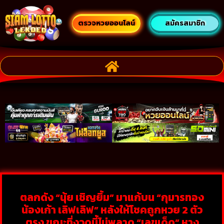
ตรวจหวยออนไลน์
สมัครสมาชิก
ตลกดัง “นุ้ย เชิญยิ้ม” มาแก้บน “กุมารทอง
น้องเก้า เลิฟเลิฟ” หลังให้โชคถูกหวย 2 ตัว
ตรง ขณะที่งวดนี้ไม่พลาด “เลขเด็ด” หาง