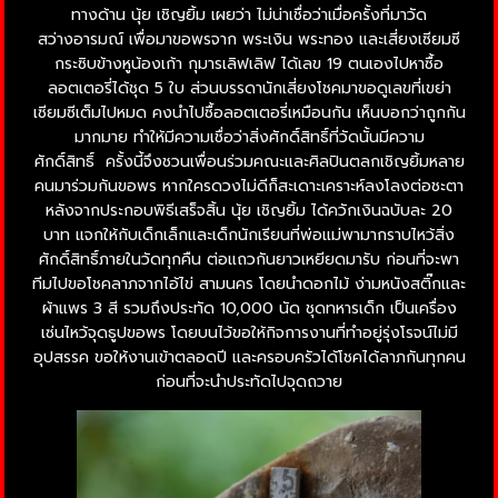
ทางด้าน นุ้ย เชิญยิ้ม เผยว่า ไม่น่าเชื่อว่าเมื่อครั้งที่มาวัด
สว่างอารมณ์ เพื่อมาขอพรจาก พระเงิน พระทอง และเสี่ยงเซียมซี
กระซิบข้างหูน้องเก้า กุมารเลิฟเลิฟ ได้เลข 19 ตนเองไปหาซื้อ
ลอตเตอรี่ได้ชุด 5 ใบ ส่วนบรรดานักเสี่ยงโชคมาขอดูเลขที่เขย่า
เซียมซีเต็มไปหมด คงนำไปซื้อลอตเตอรี่เหมือนกัน เห็นบอกว่าถูกกัน
มากมาย ทำให้มีความเชื่อว่าสิ่งศักดิ์สิทธิ์ที่วัดนั้นมีความ
ศักดิ์สิทธิ์ ครั้งนี้จึงชวนเพื่อนร่วมคณะและศิลปินตลกเชิญยิ้มหลาย
คนมาร่วมกันขอพร หากใครดวงไม่ดีก็สะเดาะเคราะห์ลงโลงต่อชะตา
หลังจากประกอบพิธีเสร็จสิ้น นุ้ย เชิญยิ้ม ได้ควักเงินฉบับละ 20
บาท แจกให้กับเด็กเล็กและเด็กนักเรียนที่พ่อแม่พามากราบไหว้สิ่ง
ศักดิ์สิทธิ์ภายในวัดทุกคืน ต่อแถวกันยาวเหยียดมารับ ก่อนที่จะพา
ทีมไปขอโชคลาภจากไอ้ไข่ สามนคร โดยนำดอกไม้ ง่ามหนังสติ๊กและ
ผ้าแพร 3 สี รวมถึงประทัด 10,000 นัด ชุดทหารเด็ก เป็นเครื่อง
เซ่นไหว้จุดธูปขอพร โดยบนไว้ขอให้กิจการงานที่ทำอยู่รุ่งโรจน์ไม่มี
อุปสรรค ขอให้งานเข้าตลอดปี และครอบครัวได้โชคได้ลาภกันทุกคน
ก่อนที่จะนำประทัดไปจุดถวาย