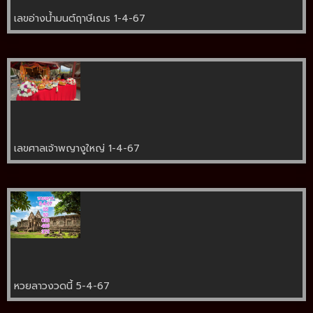
เลขอ่างน้ำมนต์ฤาษีเณร 1-4-67
เลขศาลเจ้าพญางูใหญ่ 1-4-67
หวยลาวงวดนี้ 5-4-67