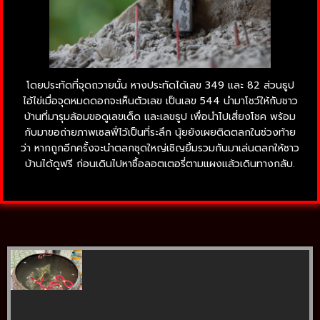
โดยประทัดที่จุดถวายนั้น หางประทัดได้เลข 349 และ 82 ส่วนธูป
ไอ้ไข่เมื่อจุดหมดดอกจะเห็นตัวเลข เป็นเลข 544 นำมาโชว์ให้กับชาว
บ้านที่มารุมล้อมขอดูเลขเด็ด และเลขธูป เพื่อนำไปเสี่ยงโชค พร้อม
กับมาขอถ่ายภาพเซลฟี่ไว้เป็นที่ระลึก นุ้ยยังเผยติดตลกในช่วงท้าย
ว่า หากถูกอีกครั้งจะนำตลกชุดใหญ่เชิญยิ้มรวมกันมาเล่นตลกให้ชาว
บ้านได้ดูฟรี ก่อนเดินไปหาซื้อลอตเตอรี่ตามแผงแล้วเดินทางกลับ.