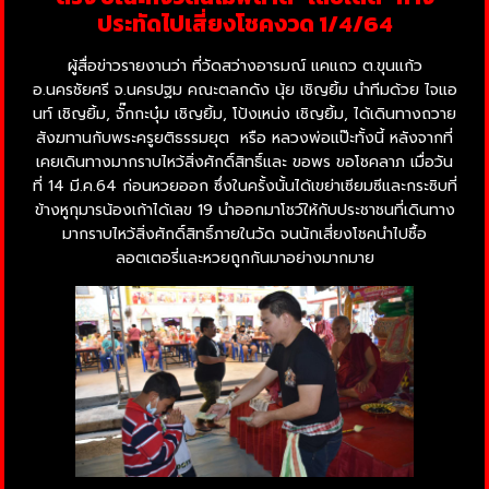
ประทัดไปเสี่ยงโชคงวด 1/4/64
ผู้สื่อข่าวรายงานว่า ที่วัดสว่างอารมณ์ แคแถว ต.ขุนแก้ว
อ.นครชัยศรี จ.นครปฐม คณะตลกดัง นุ้ย เชิญยิ้ม นำทีมด้วย ไจแอ
นท์ เชิญยิ้ม, จั๊กกะบุ๋ม เชิญยิ้ม, โป้งเหน่ง เชิญยิ้ม, ได้เดินทางถวาย
สังฆทานกับพระครูยติธรรมยุต หรือ หลวงพ่อแป๊ะทั้งนี้ หลังจากที่
เคยเดินทางมากราบไหว้สิ่งศักดิ์สิทธิ์และ ขอพร ขอโชคลาภ เมื่อวัน
ที่ 14 มี.ค.64 ก่อนหวยออก ซึ่งในครั้งนั้นได้เขย่าเซียมซีและกระซิบที่
ข้างหูกุมารน้องเก้าได้เลข 19 นำออกมาโชว์ให้กับประชาชนที่เดินทาง
มากราบไหว้สิ่งศักดิ์สิทธิ์ภายในวัด จนนักเสี่ยงโชคนำไปซื้อ
ลอตเตอรี่และหวยถูกกันมาอย่างมากมาย