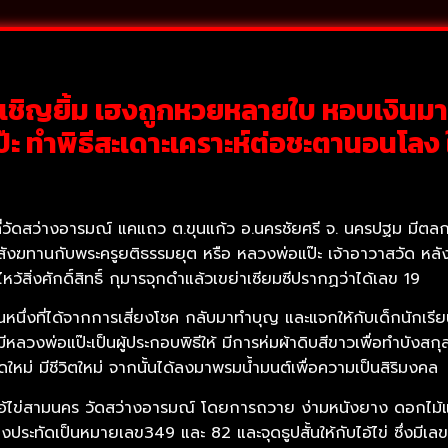
้ย เชิญยิ้ม เฮงถูกหวยหลายใบ หอบเงินม
๊ะ ทำพิธีสะเดาะเคราะห์ต่อชะตานอนโลง ใ
ี่วัดสว่างอารมณ์ แคแถว ต.ขุนแก้ว อ.นครชัยศรี จ. นครปฐม มีตลกชื่
ายสังฆทานกับพระครูยติธรรมยุต หรือ หลวงพ่อแป๊ะ เจ้าอาวาสวัด หลังจ
ว้สิ่งศักดิ์สิทธิ์ กุมารจุกดำแล้วเขย่าเซียมซีปรากฏว่าได้เลข 19
นึ่งที่ได้จากการเสี่ยงโชค กลับมาทำบุญ และแจกให้กับเด็กนักเรีย
ีหลวงพ่อแป๊ะเป็นผู้ประกอบพิธีให้ มีการห่มผ้าดิบสีขาวเพื่อทำบังสก
ิดใหม่ มีชีวิตใหม่ จากนั้นได้ลงมาพรมน้ำมนต์เพื่อความเป็นสิริมงคล
กับไอ้ไข่สามนคร วัดสว่างอารมณ์ โดยการถวาย ง่ามหนังยาง ดอกไม
งประทัดเป็นหมายเลข349 และ 82 และจุดธูปสั้นให้กับไอ้ไข่ ซึ่งมี