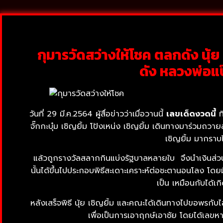
กุมารวัดสว่างให้โชค ตลกดัง นุ
ดัง หลวงพ่อแป
วันที่ 29 มี.ค.2564 ผู้สื่อข่าวว่าเมื่อวานนี้
เลขเด็ดงวดนี้
ท
จั๊กกะบุ๋ม เชิญยิ้ม โป้งเหน่ง เชิญยิ้ม เดินทางมาร่วมถว
เชิญยิ้ม มากราบไห
แล้วถูกรางวัลสลากกินแบ่งรัฐบาลหลายใบ จึงนำเงินส่วนห
นั้นได้ขึ้นไปประกอบพิธีสะเดาะเคราะห์ต่อชะตานอนโลง โดยม
เป็น เหมือนกับได้เก
หลังเสร็จพิธี นุ้ย เชิญยิ้ม และคณะได้เดินทางไปขอพร
เพื่อเป็นการเอาฤกษ์เอาชัย โดยได้เลขหา