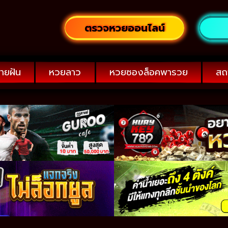
ตรวจหวยออนไลน์
ายฝัน
หวยลาว
หวยซองล็อคพารวย
สถ