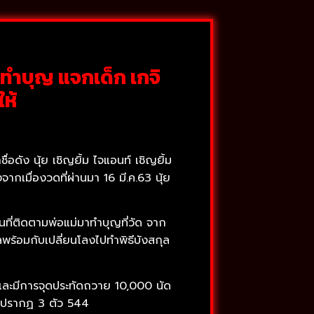
าทำบุญ แจกเด็ก เกจิ
ห้
อดัง นุ้ย เชิญยิ้ม ไจแอนท์ เชิญยิ้ม
ากเมื่องวดที่ผ่านมา 16 มี.ค.63 นุ้ย
นที่ติดตามพ่อแม่มาทำบุญที่วัด จาก
ุลพร้อมกับเปลี่ยนโลงไปทำพิธีบังสกุล
้และมีการจุดประทัดถวาย 10,000 นัด
เลขปรากฏ 3 ตัว 544