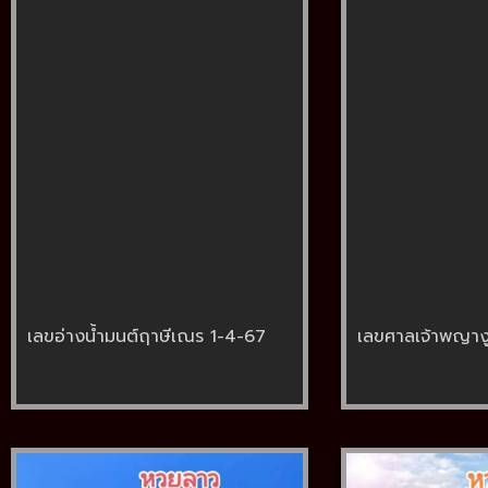
เลขอ่างน้ำมนต์ฤาษีเณร 1-4-67
เลขศาลเจ้าพญาง