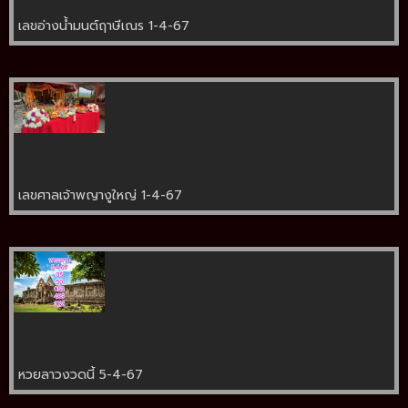
เลขอ่างน้ำมนต์ฤาษีเณร 1-4-67
เลขศาลเจ้าพญางูใหญ่ 1-4-67
หวยลาวงวดนี้ 5-4-67