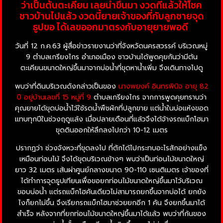
ว่าเป็นต้นตะเคียน เลยนำขึ้นมา งวดที่แล้วให้โชค
ชาวบ้านไปแล้ว งวดนี้ยายเจ้าของที่กับลูกชายจุด
ธูปขอ ได้เลขออกมาตรงกับอายุยายพอดี
วันที่ 12 ก.ค.63 ผู้สื่อข่าวรายงานว่าที่จังหวัดนครสวรรค์ บริเวณหมู่
9 ตำบลเกรียงไกร อำเภอเมือง ชาวบ้านได้พูดคุยกันว่ามีต้น
ตะเคียนขนาดใหญ่ขึ้นมาจากบ่อน้ำที่ขุดหาน้ำเพิ่ม จึงเดินทางไปดู
พบว่าที่ดินบริเวณดังกล่าวเป็นของ
นางพยงค์ อินทรพินิจ อายุ 82
ปี
อยู่บ้านเลขที่ 15 หมู่ที่ 9
ตำบลเกรียงไกร จากการพูดคุยทราบว่า
คุณยายได้ขุดบ่อน้ำไว้ใช้รดน้ำพืชผักที่ปลูกขาย แต่น้ำในบ่อแห้งขอด
แทบทุกปีในช่วงฤดูแล้ง เมื่อปลายเดือนที่แล้วจึงได้จ้างรถแบ็กโฮมา
ขุดดินออกให้ลึกลงไปกว่า 10-12 เมตร
ปรากฏว่า ช่วงจังหวะที่ขุดลงไป ที่ตักได้ไปกระทบอะไรสักอย่างแข็ง
เหมือนท่อนไม้ จึงได้ขุดบริเวณข้างๆ พบว่าเป็นท่อนไม้ขนาดใหญ่
ยาว 32 เมตร เส้นผ่าศูนย์กลางขนาด 90-110 เซนติเมตร เจ้าของที่
ได้ทำการจุดธูปเทียนเพื่อขอยกท่อนไม้ขนาดใหญ่ขึ้นมาไว้บริเวณ
ขอบบ่อน้ำ แต่รถแบ็กโฮคันเดียวไม่สามารถยกขึ้นจากบ่อได้ ยกยัง
ไงก็ยกไม่ขึ้น จึงเรียกรถแบ็กโฮมาช่วยยกอีก 1 คัน จึงยกขึ้นมาได้
สำเร็จ หลังจากที่ยกท่อนไม้ขนาดใหญ่ขึ้นมาได้แล้ว พบว่าที่ก้นของ