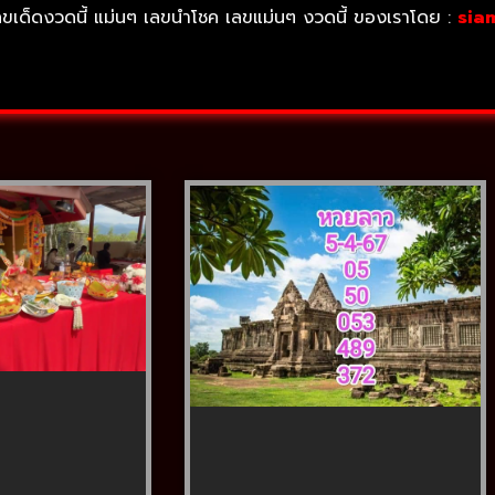
ลขเด็ดงวดนี้ แม่นๆ เลขนำโชค เลขแม่นๆ งวดนี้ ของเราโดย :
sia