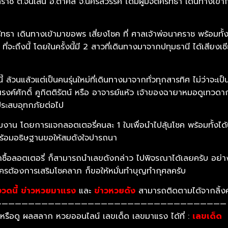
ช ต.จันเสน อ.ตาคลี จ.นครสวรรค์ ได้มีผู้มีจิตศรัทธา เดินทางเข้
ิตศรัทธา เดินทางเข้ามาขอพร เสี่ยงโชค ที่ ศาลเจ้าพ่อนาคราช พร้อมทั้
ี่จะถึงนี้ โดยในครั้งนี้มี 2 สาวที่เดินทางมาจากปทุมธานี ได้เสียง
นี้ ล้วนแล้วแต่เป็นคนรุ่นใหม่ที่เดินทางมาจากทั่วทุกสารทิศ ไม่ว่าจะเ
ค์ศักดิ์ คูกิตติรัตน์ หรือ อาจารย์แห้ว เจ้าของฉายาหมอดูเทวดาก
ี่ประสบอุทกภัยต่อไป
ร่วมงาน โดยการแจกลอตเตอรี่คนละ 1 ใบเพื่อนำไปลุ้นโชค พร้อมทั้งไ
พร้อมอธิษฐานขอให้สมดังใจปารถนา
ซื้อลอตเตอรี่ ก็สามารถนำเลขดังกล่าว ไปพิจรณาได้เลยครับ อย่างไร
ต้องการเสริมโชคลาภ ก็ขอให้หมั่นทำบุญทำกุศลครับ
วดนี้
ข่าวหวยมาแรง
และ
ข่าวหวยดัง
สามารถติดตามได้จากลิ้งค
———————————————————————————————————
หรือดู ผลสลาก หวยออนไลน์ เลขเด็ด เลขมาแรง ได้ที่ :
เลขเด็ด