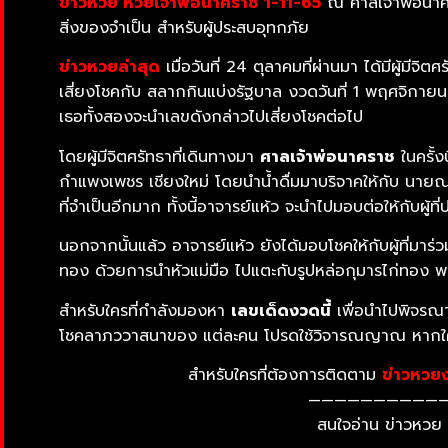
ข่าวหวย หวยเจ้าพ่อนาคราช 1-11-65
ณ ศาลเจ้าพ่อนาครา
สิ่งของจำเป็น สำหรับผู้ประสบอุทกภัย
ข่าวหวยล่าสุด
เมื่อวันที่ 24 ตุลาคมที่ผ่านมา ได้มีผู้มีจ
เสี่ยงโชคกับ สลากกินแบ่งรัฐบาล งวดวันที่ 1 พฤศจิกายน ท
เธอทั้งสองจะนำเลขดังกล่าวไปเสี่ยงโชคต่อไป
โดยผู้มีจิตศรัทธาที่เดินทางมา
ศาลเจ้าพ่อนาคราช
ในครั้ง
กำแพงเพชร เชียงใหม่ โดยนำน้ำดื่มมาบริจาคให้กับ นายณรง
ที่จำเป็นอีกมาก ทั้งนี้อาจารย์แห้ว จะนำไปมอบต่อให้กับผู้ท
นอกจากนั้นแล้ว อาจารย์แห้ว ยังได้มอบโชคให้กับผู้ที่มา
ทอง ด้วยการนำหัวแม่มือ ไปแตะกับรูปหล่อกุมารไก่ทอง 
สำหรับใครที่กำลังมองหา
เลขเด็ดงวดนี้
เพื่อนำไปพิจรณา
โชคลาภววาสนาของ แต่ละคน โปรดใช้วิจารณญาณ หากใคร
สำหรับใครที่ต้องการติดตาม
ข่าวหวยง
——————————
สนใจอ่าน ข่าวหวย 