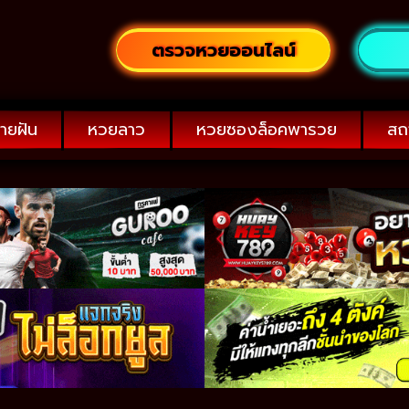
ตรวจหวยออนไลน์
ายฝัน
หวยลาว
หวยซองล็อคพารวย
สถ