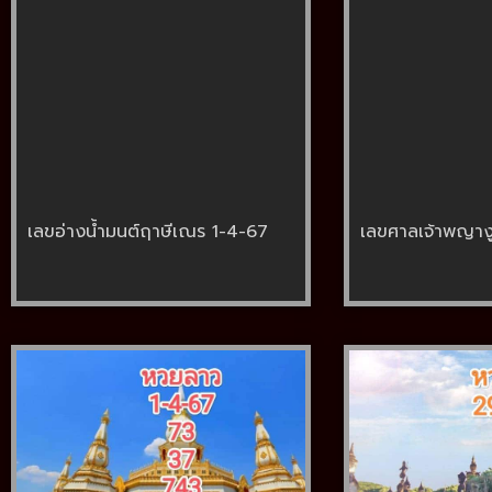
เลขอ่างน้ำมนต์ฤาษีเณร 1-4-67
เลขศาลเจ้าพญาง