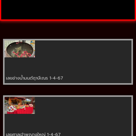
เลขอ่างน้ำมนต์ฤาษีเณร 1-4-67
เลขศาลเจ้าพญางูใหญ่ 1-4-67