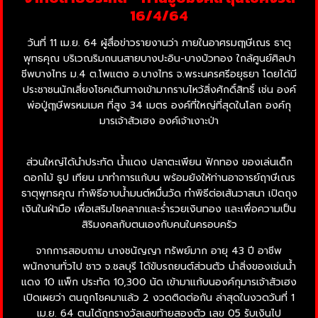
16/4/64
วันที่ 11 เม.ย. 64 ผู้สื่อข่าวรายงานว่า ภายในอาศรมฤๅษีเณร ธาตุ
พุทธคุณ บริเวณริมถนนสายบางปะอิน-บางบัวทอง ใกล้ศูนย์ศิลปา
ชีพบางไทร ม.4 ต.โพแตง อ.บางไทร จ.พระนครศรีอยุธยา โดยได้มี
ประชาชนนักเสี่ยงโชคเดินทางเข้ามากราบไหว้สิ่งศักดิ์สิทธิ์ เช่น องค์
พ่อปู่ฤๅษีพรหมเมศ ที่สูง 34 เมตร องค์ที่ใหญ่ที่สุดในโลก องค์กุ
มารเจ้าสัวเฮง องค์เจ้าเงาะป่า
ส่วนใหญ่ได้นำประทัด น้ำแดง ปลาตะเพียน ฟักทอง ของเล่นเด็ก
ดอกไม้ ธูป เทียน มาทำการแก้บน พร้อมยังให้ท่านอาจารย์ฤาษีเณร
ธาตุพุทธคุณ ทำพิธีอาบน้ำมนต์หมื่นวัด ทำพิธีต่อเส้นวาสนา เปิดถุง
เงินในฝ่ามือ เพื่อเสริมโชคลาภและร่ำรวยเงินทอง และเพื่อความเป็น
สิริมงคลกับตนเองกับคนในครอบครัว
จากการสอบถาม นางชนัญญา ทรัพย์มาก อายุ 43 ปี อาชีพ
พนักงานทั่วไป ชาว จ.ชลบุรี ได้ขับรถยนต์ส่วนตัว นำสิ่งของเช่นน้ำ
แดง 10 แพ็ก ประทัด 10,300 นัด เข้ามาแก้บนองค์กุมารเจ้าสัวเฮง
เปิดเผยว่า ตนถูกโชคมาแล้ว 2 งวดติดต่อกัน ล่าสุดในงวดวันที่ 1
เม.ย. 64 ตนได้ถูกรางวัลเลขท้ายสองตัว เลข 05 รับเงินไป