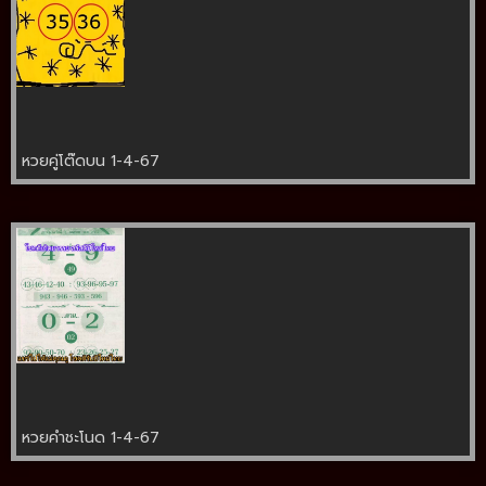
หวยคู่โต๊ดบน 1-4-67
หวยคำชะโนด 1-4-67