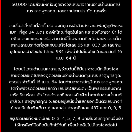
50,000 โดยส่วนใหญ่จะถูกรางวัลเลขมาจากในอ่างน้ำมนต์ฤาษี
เณร ธาตุพุทธคุณ เลขจากปลายประทัด ทุกครั้ง
ตนเชื่อว่าสิ่งศักดิ์สิทธิ์ เช่น องค์กุมารเจ้าสัวเฮง องค์พ่อปู่ฤๅษีพรหม
เมศ ที่สูง 34 เมตร องค์ที่ใหญ่ที่สุดในโลก และองค์เจ้าเงาะป่า ได้
ให้โชคตนและครอบครัว ส่วนวันนี้ก็ไม่พลาดที่จะไปส่องหาเลขเด็ด
จากปลายประทัดที่จุดแก้บนเสร็จได้เลข 95 และ 037 และเลขก้าน
ธูปมงคลเจ้าสัวเฮง ได้เลข 934 เพื่อนำไปเสี่ยงโชคในงวดวันที่ 16
เม.ย. 64 นี้
โดยบริเวณด้านบนศาลาบุญช่วยวันนี้ก็มีประชาชนนักเสี่ยงโชค
สายตัวเลขได้ไปส่องดูตัวเลขในอ่างน้ำมนต์ฤๅษีเณร ธาตุพุทธคุณ
งวดประจำวันที่ 16 เม.ย. 64 โดยท่านอาจารย์ฤๅษีเณร ธาตุพุทธคุณ
ได้ทำพิธีจรดตัวเลขเรียกว่า เลขโสฬสสะระตะ เป็นพิธีกรรมโบราณ
เสร็จเรียบร้อยแล้ว โดยตัวเลขที่ลอยเหนือผิวน้ำภายในอ่างน้ำมนต์
ฤๅษีเณร ธาตุพุทธคุณ จะลอยอยู่เหนือน้ำแยกออกเป็นตัวเลขบางที่
ก็ลอยจับกันตัวเดี่ยว คู่ และกลุ่ม ล่าสุดคือเลข 437 และ 0, 9, 5
สรุปตัวเลขทั้งหมดมีเลข 0, 3, 4, 5, 7, 9 นักเสี่ยงโชคทุกคนจึงรีบ
ใช้โทรศัพท์มือถือบันทึกไว้ทันที เพื่อนำกลับไปเสี่ยงโชคต่อไป