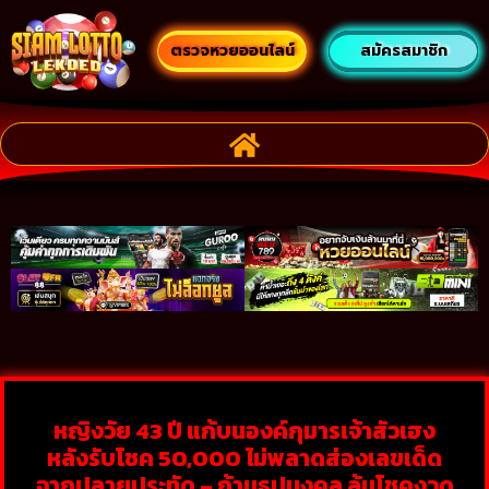
ตรวจหวยออนไลน์
สมัครสมาชิก
หญิงวัย 43 ปี แก้บนองค์กุมารเจ้าสัวเฮง
หลังรับโชค 50,000 ไม่พลาดส่องเลขเด็ด
จากปลายประทัด – ก้านธูปมงคล ลุ้นโชคงวด