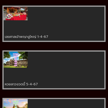
เลขศาลเจ้าพญางูใหญ่ 1-4-67
หวยลาวงวดนี้ 5-4-67