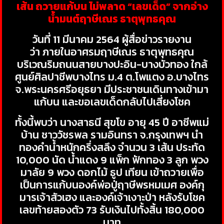
เส้น ถวายแก้บน ไม่พลาด “เลขเด็ด” จากอ่าง
น้ำมนต์ฤาษีเณร ธาตุพุทธคุณ
วันที่ 11 มีนาคม 2564 ผู้สื่อข่าวรายงาน
ว่า ภายในอาศรมฤาษีเณร ธาตุพุทธคุณ
บริเวณริมถนนสายบางปะอิน-บางบัวทอง ใกล้
ศูนย์ศิลปาชีพบางไทร ม.4 ต.โพแตง อ.บางไทร
จ.พระนครศรีอยุธยา มีประชาชนเดินทางเข้ามา
แก้บน และขอเลขเด็ดกลับไปเสี่ยงโชค
ทั้งนี้พบว่า นางสาธนี สุขโข อายุ 45 ปี อาชีพแม่
บ้าน ชาววัชรพล รามอินทรา จ.กรุงเทพฯ นำ
ทองคำน้ำหนักครึ่งสลึง จำนวน 3 เส้น ประทัด
10,000 นัด น้ำแดง 9 แพ็ก ฟักทอง 3 ลูก พวง
มาลัย 9 พวง ดอกไม้ ธูป เทียน เข้าถวายเพื่อ
เป็นการแก้บนองค์พ่อปู่ฤาษีพรหมเมศ องค์กุ
มารเจ้าสัวเฮง และองค์เจ้าเงาะป่า หลังรับโชค
เลขท้ายสองตัว 73 รับเงินไปทั้งสิ้น 180,000
บาท