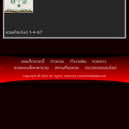
หวยคำชะโนด 1-4-67
เลขเด็ดงวดนี้
ข่าวหวย
ทำนายฝัน
หวยลาว
หวยซองล็อคพารวย
สถานที่ขอหวย
ตรวจหวยออนไลน์
copyright © 2022 all rights reserved
siamlottolekded.com