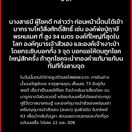
นางสาธนี ผู้โชคดี กล่าวว่า ก่อนหน้านี้ตนได้เข้า
มากราบไหว้สิ่งศักดิ์สิทธิ์ เช่น องค์พ่อปู่ฤาษี
พรหมเมศ ที่ สูง 34 เมตร องค์ที่ใหญ่ที่สุดใน
โลก องค์กุมารเจ้าสัวเฮง และองค์เจ้าเงาะป่า
โดยกระซิบบอกทั้ง 3 จุด บอกขอให้ตนถูกโชค
ใหญ่สักครั้ง ถ้าถูกโชคจะนำทองคำแท้มาแก้บน
ทันทีทั้งสามจุด
ในวันนั้นตนได้ถ่ายรูปตัวเลขโสฬสสะระตะ ภายในอ่าง
น้ำมนต์ฤๅษีเณร ธาตุพุทธคุณ เห็นเลข 73 จับคู่กัน
พอดี เชื่อว่าเป็นเลขให้โชค จึงนำกลับมาเสี่ยงโชค จน
มาถูกรางวัลในงวดนี้ หลังแก้บนเสร็จได้ขอเช่าตะกรุด
คู่ชีวิตวาสนาเศรษฐี และองค์กุมารเจ้าสัวเฮงพร้อมเช่า
เหรียญกุมารเจ้าสัวเฮง (ลงยา) รุ่นฟ้าเปิด รับทรัพย์
63 เพื่อนำกลับไปบูชา ส่วนเลขจากปลายประทัดที่จุด
แก้บนเสร็จ ได้เลข 22 และ 308