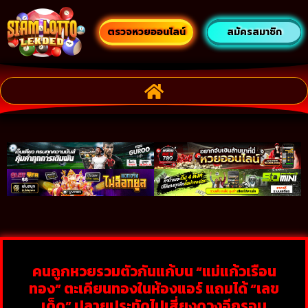
ตรวจหวยออนไลน์
สมัครสมาชิก
คนถูกหวยรวมตัวกันแก้บน “แม่แก้วเรือน
ทอง” ตะเคียนทองในห้องแอร์ แถมได้ “เลข
เด็ด” ปลายประทัดไปเสี่ยงดวงอีกรอบ