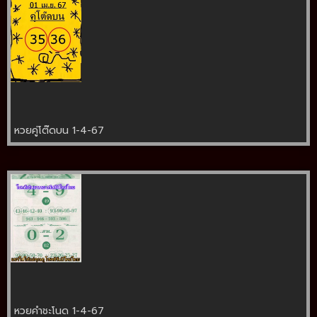
หวยคู่โต๊ดบน 1-4-67
หวยคำชะโนด 1-4-67