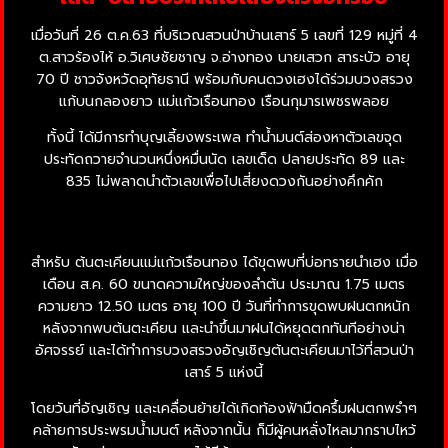
เมื่อวันที่ 26 ต.ค.63 ที่บริเวณสวนป่าบ้านเสาร์ 5 เลขที่ 129 หมู่ที่ 4
ต.สาวร้องไห้ อ.วิเศษชัยชาญ จ.อ่างทอง นายเสวก สาระบัว อายุ
70 ปี ชาวจังหวัดอุทัยธานี พร้อมกับคนดวงเฮงได้ร่วมบวงสรวง
แก้บนกลองยาว แม่แก้วเรือนทอง เรือนกุมารเพชรพลอย
ทั้งนี้ ได้มีการทำบุญเลี้ยงพระเพล ทำน้ำมนต์ส่องหาตัวเลขจุด
ประทัดถวายจำนวนหนึ่งหมื่นนัด เลขเด็ด ปลายประทัด 89 และ
835 ไม่พลาดนำตัวเลขเพื่อไปเสี่ยงดวงกันอย่างคึกคัก
สำหรับ ต้นตะเคียนแม่แก้วเรือนทอง ได้ขุดพบที่บ่อทรายนำเฮง เมื่อ
เดือน ส.ค. 60 ขนาดความใหญ่ของลำต้น ประมาณ 1.75 เมตร
ความยาว 12.50 เมตร อายุ 100 ปี วันที่ทำการขุดพบฝนตกหนัก
หลังจากพบต้นตะเคียน และนำขึ้นมาฝนได้หยุดตกทันทีอย่างน่า
อัศจรรย์ และได้ทำการบวงสรวงอัญเชิญต้นตะเคียนมาไว้ที่สวนป่า
เสาร์ 5 แห่งนี้
โดยวันที่อัญเชิญ และเคลื่อนย้ายได้เกิดท้องฟ้ามืดครึ้มฝนตกพรำๆ
คล้ายการประพรมน้ำมนต์ หลังจากนั้น ก็มีผู้คนหลั่งไหลมากราบไหว้