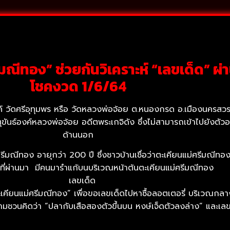
ีทอง” ช่วยกันวิเคราะห์ “เลขเด็ด” ผ่า
โชคงวด 1/6/64
รรค์ วัดศรีอุทุมพร หรือ วัดหลวงพ่อจ้อย ต.หนองกรด อ.เมืองนครสวรร
ุขันธ์องค์หลวงพ่อจ้อย อดีตพระเกจิดัง ซึ่งไม่สามารถเข้าไปยังตัว
ด้านนอก
ศรีมณีทอง อายุกว่า 200 ปี ซึ่งชาวบ้านเชื่อว่าตะเคียนแม่ศรีมณีทอ
์ที่ผ่านมา มีคนมารำแก้บนบริเวณหน้าต้นตะเคียนแม่ศรีมณีทอง
 “ตะเคียนแม่ศรีมณีทอง” เพื่อขอเลขเด็ดไปหาซื้อลอตเตอรี่ บริเวณก
ความชวนคิดว่า “ปลากับเสือสองตัวขึ้นบน หงษ์เจ็ดตัวลงล่าง” และเ