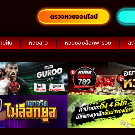
ตรวจหวยออนไลน์
ายฝัน
หวยลาว
หวยซองล็อคพารวย
สถ