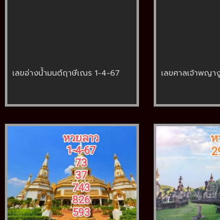
เลขอ่างน้ำมนต์ฤาษีเณร 1-4-67
เลขศาลเจ้าพญาง