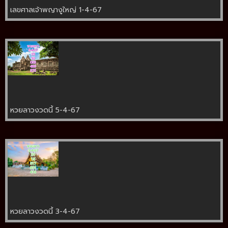
เลขศาลเจ้าพญางูใหญ่ 1-4-67
หวยลาวงวดนี้ 5-4-67
หวยลาวงวดนี้ 3-4-67