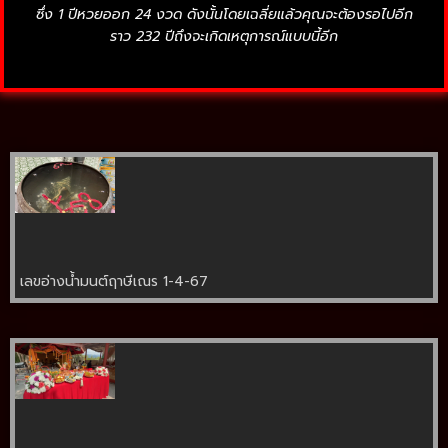
ซึ่ง 1 ปีหวยออก 24 งวด ดังนั้นโดยเฉลี่ยแล้วคุณจะต้องรอไปอีก
ราว 232 ปีถึงจะเกิดเหตุการณ์แบบนี้อีก
เลขอ่างน้ำมนต์ฤาษีเณร 1-4-67