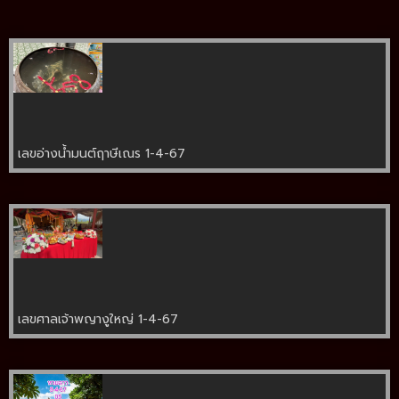
เลขอ่างน้ำมนต์ฤาษีเณร 1-4-67
เลขศาลเจ้าพญางูใหญ่ 1-4-67