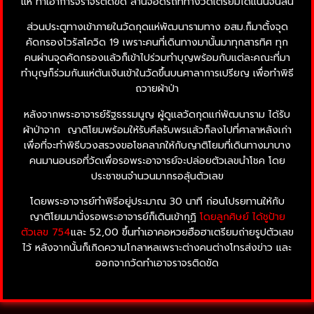
แห่ ทำเอาการจราจรติดขัด ลานจอดรถที่ทางวัดเตรียมได้แน่นจนล้น
ส่วนประตูทางเข้าภายในวัดกุดแห่พัฒนารามทาง อสม.ก็มาตั้งจุด
คัดกรองไวรัสโควิด 19 เพราะคนที่เดินทางมานั้นมาทุกสารทิศ ทุก
คนผ่านจุดคัดกรองแล้วก็เข้าไปร่วมทำบุญพร้อมกับแต่ละคณะที่มา
ทำบุญก็ร่วมกันแห่ต้นเงินเข้าในวัดขึ้นบนศาลาการเปรียญ เพื่อทำพิธี
ถวายผ้าป่า
หลังจากพระอาจารย์รัฐธรรมนูญ ผู้ดูแลวัดกุดแก่พัฒนาราม ได้รับ
ผ้าป่าจาก ญาติโยมพร้อมให้รับศีลรับพรแล้วก็ลงไปที่ศาลาหลังเก่า
เพื่อที่จะทำพิธีบวงสรวงขอโชคลาภให้กับญาติโยมที่เดินทางมาบาง
คนมานอนรอที่วัดเพื่อรอพระอาจารย์จะปล่อยตัวเลขนำโชค โดย
ประชาชนจำนวนมากรอลุ้นตัวเลข
โดยพระอาจารย์ทำพิธีอยู่ประมาณ 30 นาที ก่อนโปรยทานให้กับ
ญาติโยมมานั่งรอพระอาจารย์ก็เดินเข้ากุฏิ
โดยลูกศิษย์ ได้ชูป้าย
ตัวเลข 754
และ 52,00 ขึ้นทำเอาคอหวยฮือฮาเตรียมถ่ายรูปตัวเลข
ไว้ หลังจากนั้นก็เกิดความโกลาหลเพราะต่างคนต่างโทรส่งข่าว และ
ออกจากวัดทำเอาจราจรติดขัด