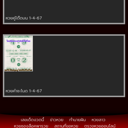
หวยคู่โต๊ดบน 1-4-67
หวยคำชะโนด 1-4-67
เลขเด็ดงวดนี้
ข่าวหวย
ทำนายฝัน
หวยลาว
หวยซองล็อคพารวย
สถานที่ขอหวย
ตรวจหวยออนไลน์