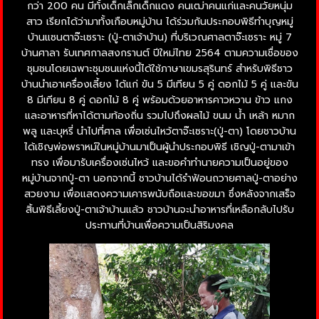
กว่า 200 คน มีทั้งเด็กเล็กเด็กแดง คนเฒ่าคนแก่และคนวัยหนุ่ม
สาว เรียกได้ว่ามาทั้งเกือบหมู่บ้าน ได้ร่วมกันประกอบพิธีทำบุญหมู่
บ้านแซนตาจ๊ะเซราะ (ปู่-ตาเจ้าบ้าน) ที่บริเวณศาลตาจ๊ะเซราะ หมู่ 7
บ้านศาลา รับเทศกาลสงกรานต์ ปีใหม่ไทย 2564 ตามความเชื่อของ
ชุมชนโดยเฉพาะชุมชนแห่งนี้ได้ใช้ภาษาเขมรสุรินทร์ สำหรับพิธีชาว
บ้านนำเอาเครื่องเลี้ยง ได้แก่ ขัน 5 มีเทียน 5 คู่ ดอกไม้ 5 คู่ และขัน
8 มีเทียน 8 คู่ ดอกไม้ 8 คู่ พร้อมด้วยอาหารคาวหวาน ข้าว แกง
และอาหารที่หาได้ตามท้องถิ่น รวมไปถึงผลไม้ ขนม น้ำ เหล้า หมาก
พลู และบุหรี่ นำไปที่ศาล เพื่อเซ่นไหว้ตาจ๊ะเซราะ(ปู่-ตา) โดยชาวบ้าน
ได้เชิญพ่อพราหม์ในหมู่บ้านมาเป็นผู้นำประกอบพิธี เชิญปู่-ตามาเข้า
ทรง เพื่อมารับเครื่องเซ่นไหว้ และขอคำทำนายความเป็นอยู่ของ
หมู่บ้านจากปู่-ตา นอกจากนี้ ชาวบ้านได้รำฟ้อนถวายศาลปู่-ตาอย่าง
สวยงาม เพื่อแสดงความเคารพนับถือและขอขมา ซึ่งหลังจากเสร็จ
สิ้นพิธีเลี้ยงปู่-ตาเจ้าบ้านแล้ว ชาวบ้านจะนำอาหารที่เหลือกลับไปรับ
ประทานที่บ้านเพื่อความเป็นสิริมงคล