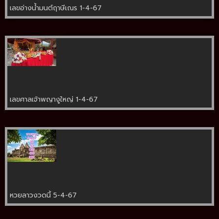
เลขอ่างน้ำมนต์ฤาษีเณร 1-4-67
เลขศาลเจ้าพญางูใหญ่ 1-4-67
หวยลาวงวดนี้ 5-4-67