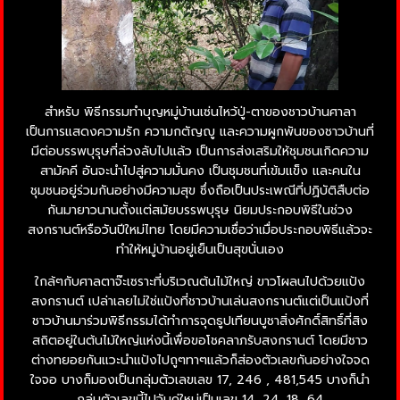
สำหรับ พิธีกรรมทำบุญหมู่บ้านเซ่นไหว้ปู่-ตาของชาวบ้านศาลา
เป็นการแสดงความรัก ความกตัญญู และความผูกพันของชาวบ้านที่
มีต่อบรรพบุรุษที่ล่วงลับไปแล้ว เป็นการส่งเสริมให้ชุมชนเกิดความ
สามัคคี อันจะนำไปสู่ความมั่นคง เป็นชุมชนที่เข้มแข็ง และคนใน
ชุมชนอยู่ร่วมกันอย่างมีความสุข ซึ่งถือเป็นประเพณีที่ปฏิบัติสืบต่อ
กันมายาวนานตั้งแต่สมัยบรรพบุรุษ นิยมประกอบพิธีในช่วง
สงกรานต์หรือวันปีใหม่ไทย โดยมีความเชื่อว่าเมื่อประกอบพิธีแล้วจะ
ทำให้หมู่บ้านอยู่เย็นเป็นสุขนั่นเอง
ใกล้ๆกับศาลตาจ๊ะเซราะที่บริเวณต้นไม้ใหญ่ ขาวโผลนไปด้วยแป้ง
สงกรานต์ เปล่าเลยไม่ใช่แป้งที่ชาวบ้านเล่นสงกรานต์แต่เป็นแป้งที่
ชาวบ้านมาร่วมพิธีกรรมได้ทำการจุดธูปเทียนบูชาสิ่งศักดิ์สิทธิ์ที่สิง
สถิตอยู่ในต้นไม้ใหญ่แห่งนี้เพื่อขอโชคลาภรับสงกรานต์ โดยมีชาว
ต่างทยอยกันแวะนำแป้งไปถูๆทาๆแล้วก็ส่องตัวเลขกันอย่างใจจด
ใจจอ บางก็มองเป็นกลุ่มตัวเลขเลข 17, 246 , 481,545 บางก็นำ
กลุ่มตัวเลขนี้ไปจับคู่ใหม่เป็นเลข 14, 24, 18, 64