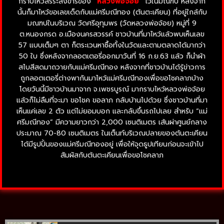
กราบไหว้สรีระสังขารของ
“หลวงพ่อจ้อย”
ไว้ในมณฑป หลังจาก
นั้นก็มาไหว้ขอเลขเด็ดกับแม่ศรีมณีทอง (ต้นตะเคียน) ที่อยู่ใกล้กับ
มณฑปในบริเวณ วัดศรีอุทุมพร (วัดหลวงพ่อจ้อย) หมู่ที่ 9
ต.หนองกรด อ.เมืองนครสวรรค์ ชาวบ้านที่มาไหว้แล้วพบเห็นเลข
57 แบบเต็มๆ ตา ก็ตระเวนหาซื้อทั้งในวัดและตามตลาดได้มากว่า
50 ใบ ซึ่งหลังจากลอตเตอรี่ออกมาวันที่ 16 ก.ย.63 แล้ว ก็นำผ้า
สไบสีสดมาถวายกับแม่ศรีมณีทอง หลังจากที่ชาวบ้านได้รู้ข่าวการ
ถูกลอตเตอรี่ต่างพากันมาไหว้แม่ศรีมณีทองเพื่อขอโชคลาภบ้าง
โดยวันนี้มีชาวบ้านมาจาก จ.เพชรบูรณ์ มากราบไหว้หลวงพ่อจ้อย
แล้วก็ไม่ลืมที่จะมา ขอโชค ขอลาภ กลับบ้านไปด้วย ซึ่งชาวบ้านที่มา
เห็นแค่เลข 2 ตัว แต่ไม่ยอมบอก และกลับขึ้นรถไปเลย สำหรับ “แม่
ศรีมณีทอง” มีความยาวกว่า 2,000 เซนติเมตร เส้นผ่าศูนย์กลาง
ประมาณ 70-80 เซนติเมตร ในเต็นท์บริเวณปลายของต้นตะเคียน
ได้มีรูปปั้นของแม่ศรีมณีทองอยู่ เพื่อให้จุดธูปเทียนก่อนจะเข้าไป
สัมผัสกับต้นตะเคียนเพื่อขอโชคลาภ