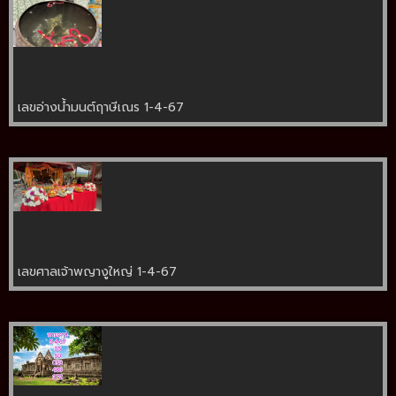
เลขอ่างน้ำมนต์ฤาษีเณร 1-4-67
เลขศาลเจ้าพญางูใหญ่ 1-4-67