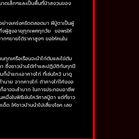
าขนาดเล็กๆและเป็นพื้นที่ป่าสงวนของ
อย่างเคร่งครัดตลอดมา ผีปู่ตาเป็นผู้
ถึงผู้สูงอายุทุกเพศทุกวัย ขอพรให้
วมากๆขายได้ราคาสูงๆ ขอให้คนใน
นทุกเครือเรือนจะนำไก่ต้มและไข่ต้ม
ซึ่งชาวบ้านได้ทำและปฏิบัติกันทุกปี
ก็นำแกะเอาคางไก่ ที่เซ่นไหว้ มาดู
ีคำทำนาย จากคางไก่ ถ้าคางไก่โค้งงอ
วนั้นก็อาจจะลำบาก ในการประกอบอาชีพ
ึ่งในพิธีเซ่นไหว้ศาลปู่ตา แต่ที่ชาว
เด็ด ให้ชาวบ้านนำไปเสี่ยงโชค เลข