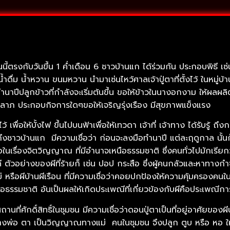
นนี้ตรงกับวันขึ้น 1 ค่ำเดือน 6 ชาวบ้านแก ได้ร่วมกัน ประกอบพิธี เซ
้ำดื่ม น้ำหวาน ขนมหวาน นำมาเซ่นไหว้ศาลเจ้าปู่ตาที่ตั้งไว้ ในหมู่
ปีปลูกข้าวที่กำลังจะเริ่มต้นขึ้น ขอให้ข้าวในนางอกงาม ให้ผลผลิ
ภ ประกอบกิจการใดๆขอให้เจริญรุ่งเรือง มีสุขภาพแข็งแรง
ว้ เพื่อให้บั้งไฟ ขึ้นไปบนฟ้าเพื่อให้เทวดา เจ้าที่ เจ้าทาง ได้รับรู้ ถึ
งชาวบ้านแก มีความเชื่อว่า ก่อนจะลงมือทำนาปี แต่ละฤดูกาล นั้นก็จ
ในเรื่องจิตวิญญาณ ที่มีอำนาจเหนือธรรมชาติ ซึ่งคนทั่วไปมักเรียกว่
ดี ตัวอย่างของผีที่ร้ายก็ เช่น ปอป กระสือ ซึ่งผู้คนกลัวและหาทางกำจั
ม่ หรือผีบ้านผีเรือน ที่มีความเชื่อว่าคอยปกป้องให้ความคุ้มครองคนใน
อธรรมชาติ อันเป็นผลให้เกิดประเพณีที่เกี่ยวข้องกับผีคือประเพณีการเ
นที่ศักดิ์สิทธิ์ในชุมชน มีความเชื่อว่าดอนปู่ตาเป็นที่อยู่อาศัยของ
พ่อ ตา เป็นวิญญาณทางแม่ คนในชุมชน จึงปลูก ตูบ หรือ หอ ให้ผีป