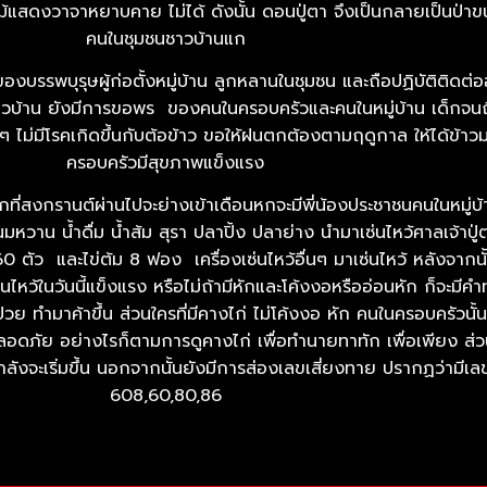
ัดต้นไม้แสดงวาจาหยาบคาย ไม่ได้ ดังนั้น ดอนปู่ตา จึงเป็นกลายเป็นป่
คนในชุมชนชาวบ้านแก
องบรรพบุรุษผู้ก่อตั้งหมู่บ้าน ลูกหลานในชุมชน และถือปฏิบัติติดต่อ
หว้ ชาวบ้าน ยังมีการขอพร ของคนในครอบครัวและคนในหมู่บ้าน เด็กจน
 ไม่มีโรคเกิดขึ้นกับต้อข้าว ขอให้ฝนตกต้องตามฤดูกาล ให้ได้ข้า
ครอบครัวมีสุขภาพแข็งแรง
ี่สงกรานต์ผ่านไปจะย่างเข้าเดือนหกจะมีพี่น้องประชาชนคนในหมู่บ้า
น้ำดื่ม น้ำส้ม สุรา ปลาปิ้ง ปลาย่าง นำมาเซ่นไหว้ศาลเจ้าปู่ตา 
ตัว และไข่ต้ม 8 ฟอง เครื่องเซ่นไหว้อื่นๆ มาเซ่นไหว้ หลังจากนั้น
นไหว้ในวันนี้แข็งแรง หรือไม่ถ้ามีหักและโค้งงอหรืออ่อนหัก ก็จะม
จ็บป่วย ทำมาค้าขึ้น ส่วนใครที่มีคางไก่ ไม่โค้งงอ หัก คนในครอบครั
อดภัย อย่างไรก็ตามการดูคางไก่ เพื่อทำนายทาทัก เพื่อเพียง ส่วนหน
งจะเริ่มขึ้น นอกจากนั้นยังมีการส่องเลขเสี่ยงทาย ปรากฏว่ามีเลข
608,60,80,86