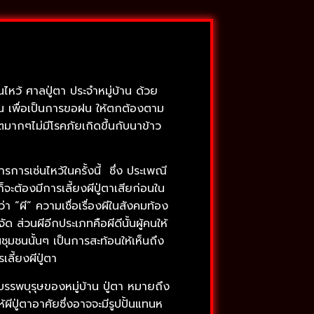
่นไหว้ ศาลปู่ตา ประจำหมู่บ้าน ด้วย
บ้าน เพื่อเป็นการขอฝน ให้ตกต้องตาม
ตมากๆไม่มีโรคภัยเกิดขึ้นกับนาข้าว
งการการเซ่นไหว้ในครั้งนี้ ซึ่ง ประเพณี
ะต้องมีการเลี้ยงผีปู่ตาเสียก่อนใน
า “ผี” ความเชื่อเรื่องผีในสังคมท้อง
ด ส่วนผีอีกประเภทคือผีดีนั้นผู้คนให้
ชุมชนนั้นๆ เป็นการสะท้อนให้เห็นถึง
ลี้ยงผีปู่ตา
ผีบรรพบุรุษของหมู่บ้าน ปู่ตา หมายถึง
ู่ตาอาศัยซึ่งอาจจะมีรูปปั้นแทนห