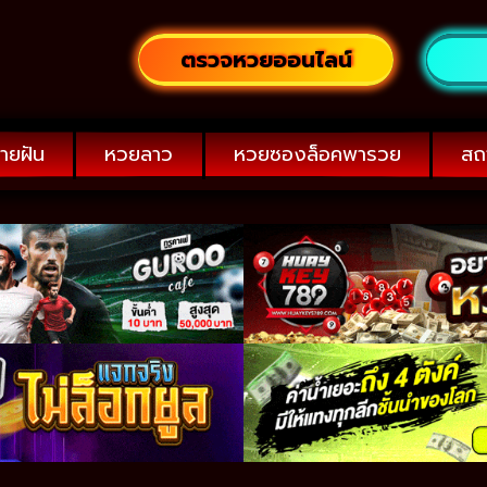
ตรวจหวยออนไลน์
ายฝัน
หวยลาว
หวยซองล็อคพารวย
สถ