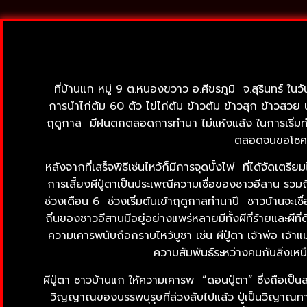
ที่บ้านแก หมู่ 9 ต.หนองขวาว อ.ศีขรภูมิ จ.สุรินทร์ ในวั
การนำไก่ต้ม 60 ตัว ไข่ไก่ต้ม ข้าวต้ม ข้าวสุก ข้าวสวย น
ฤดูกาล มีฝนตกตลอดการทำนา ไม่แห้งแล้ง ในการเริ่มทำนา
ตลอดจนขอโชคลา
หลังจากที่เสร็จพิธีเซ่นไหว้ก็มีการจุดบั้งไฟ ที่ได้จัดเตรียมไ
การเลี้ยงผีปู่ตาเป็นประเพณีความเชื่อของชาวอีสาน รวมถึ
ช่วงเดือน 6 ช่วงเริ่มต้นเข้าฤดูกาลทำนาปี ชาวบ้านจะเชื่อ
ถิ่นของชาวอีสานมีอยู่อย่างแพร่หลายมีทั้งผีที่ร้ายและผีที่
ความเคารพนับถือกราบไหว้บูชา เช่น ผีปู่ตา เจ้าพ่อ เจ้าแ
ความสัมพันธ์ระหว่างคนกับสิ่งเหนื
ผีปู่ตา ชาวบ้านแก ให้ความเคารพ “ดอนปู่ตา” ซึ่งถือเป็นสถา
วิญญาณของบรรพบุรุษที่ล่วงลับไปแล้ว ปู่เป็นวิญาณทาง