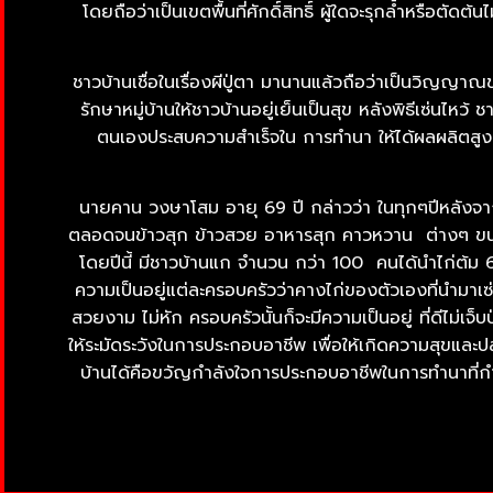
โดยถือว่าเป็นเขตพื้นที่ศักดิ์สิทธิ์ ผู้ใดจะรุกล้ำหรือต
ชาวบ้านเชื่อในเรื่องผีปู่ตา มานานแล้วถือว่าเป็นวิญญาณข
รักษาหมู่บ้านให้ชาวบ้านอยู่เย็นเป็นสุข หลังพิธีเซ่นไ
ตนเองประสบความสำเร็จใน การทำนา ให้ได้ผลผลิตสูงๆ
นายคาน วงษาโสม อายุ 69 ปี กล่าวว่า ในทุกๆปีหลังจากท
ตลอดจนข้าวสุก ข้าวสวย อาหารสุก คาวหวาน ต่างๆ ขนมหวาน 
โดยปีนี้ มีชาวบ้านแก จำนวน กว่า 100 คนได้นำไก่ต้ม 60 
ความเป็นอยู่แต่ละครอบครัวว่าคางไก่ของตัวเองที่นำมาเซ่
สวยงาม ไม่หัก ครอบครัวนั้นก็จะมีความเป็นอยู่ ที่ดีไม่เ
ให้ระมัดระวังในการประกอบอาชีพ เพื่อให้เกิดความสุขและปล
บ้านได้คือขวัญกำลังใจการประกอบอาชีพในการทำนาที่กำลั