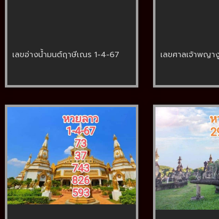
เลขอ่างน้ำมนต์ฤาษีเณร 1-4-67
เลขศาลเจ้าพญาง