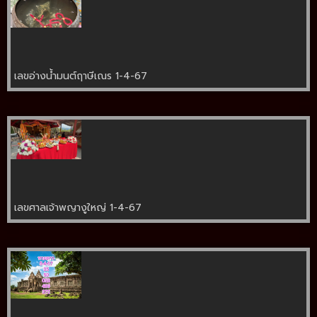
เลขอ่างน้ำมนต์ฤาษีเณร 1-4-67
เลขศาลเจ้าพญางูใหญ่ 1-4-67