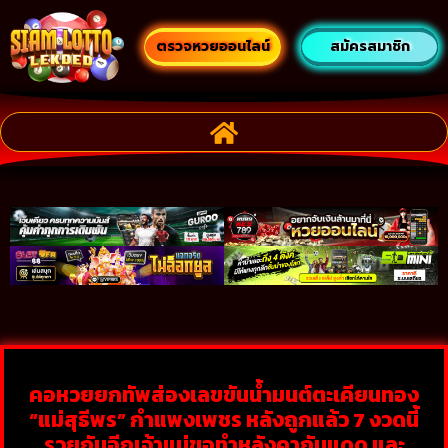
ตรวจหวยออนไลน์
สมัครสมาชิก
คอหวยยกทัพส่องเลขขันน้ำมนต์ตะเคียนทอง
“แม่สุธีพร” กำแพงเพชร หลังถูกแล้ว 7 งวดนี้
รวยกันอีกเจ้าแม่ขอทำหลังคากันแดด และ