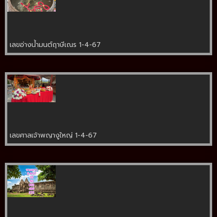
เลขอ่างน้ำมนต์ฤาษีเณร 1-4-67
เลขศาลเจ้าพญางูใหญ่ 1-4-67