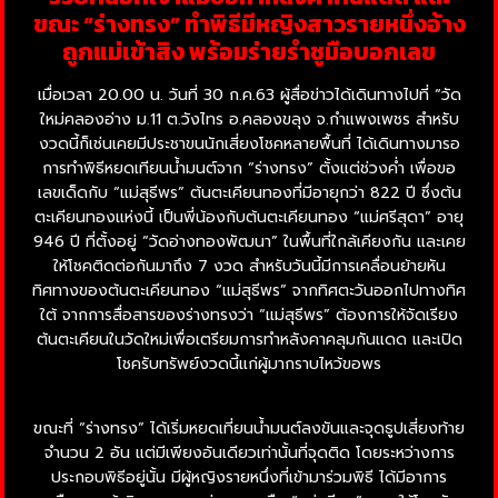
ขณะ “ร่างทรง” ทำพิธีมีหญิงสาวรายหนึ่งอ้าง
ถูกแม่เข้าสิง พร้อมร่ายรำชูมือบอกเลข
เมื่อเวลา 20.00 น. วันที่ 30 ก.ค.63 ผู้สื่อข่าวได้เดินทางไปที่ “วัด
ใหม่คลองอ่าง ม.11 ต.วังไทร อ.คลองขลุง จ.กำแพงเพชร สำหรับ
งวดนี้ก็เช่นเคยมีประชาขนนักเสี่ยงโชคหลายพื้นที่ ได้เดินทางมารอ
การทำพิธีหยดเทียนน้ำมนต์จาก “ร่างทรง” ตั้งแต่ช่วงค่ำ เพื่อขอ
เลขเด็ดกับ “แม่สุธีพร” ต้นตะเคียนทองที่มีอายุกว่า 822 ปี ซึ่งต้น
ตะเคียนทองแห่งนี้ เป็นพี่น้องกับต้นตะเคียนทอง “แม่ศรีสุดา” อายุ
946 ปี ที่ตั้งอยู่ “วัดอ่างทองพัฒนา” ในพื้นที่ใกล้เคียงกัน และเคย
ให้โชคติดต่อกันมาถึง 7 งวด สำหรับวันนี้มีการเคลื่อนย้ายหัน
ทิศทางของต้นตะเคียนทอง “แม่สุธีพร” จากทิศตะวันออกไปทางทิศ
ใต้ จากการสื่อสารของร่างทรงว่า “แม่สุธีพร” ต้องการให้จัดเรียง
ต้นตะเคียนในวัดใหม่เพื่อเตรียมการทำหลังคาคลุมกันแดด และเปิด
โชครับทรัพย์งวดนี้แก่ผู้มากราบไหว้ขอพร
ขณะที่ “ร่างทรง” ได้เริ่มหยดเที่ยนน้ำมนต์ลงขันและจุดธูปเสี่ยงท้าย
จำนวน 2 อัน แต่มีเพียงอันเดียวเท่านั้นที่จุดติด โดยระหว่างการ
ประกอบพิธีอยู่นั้น มีผู้หญิงรายหนึ่งที่เข้ามาร่วมพิธี ได้มีอาการ