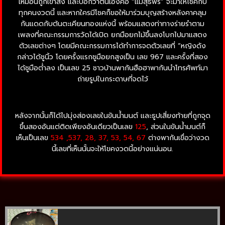
เหมือนถูกเข้าสิง และบอกว่าตนเองคือ “แม่สุธีพร” จะมาให้โชคกับ
ทุกคนงวดนี้ และหากใครมีโชคก็ขอให้มาร่วมบุญสร้างหลังคาคลุม
กันแดดกับต้นตะเคียนทองแห่งนี้ พร้อมแสดงท่าทางร่ายรำตาม
เพลงที่คณะกรรมการวัดได้เปิด ยกมือยกไม้ขึ้นลงโบกไปมาแสดง
ตัวเลขต่างๆ โดยมีคณะกรรมการได้ทำการจดตัวเลขที่ “หญิงดัง
กล่าวได้ชูนิ้ว โดยครั้งแรกชูมือยกสูงเป็น เลข 967 และครั้งที่สอง
ได้ชูมือต่ำลง เป็นเลข 25 ชาวบ้านพากันฮือฮาพากันนำโทรศัพท์มา
ถ่ายรูปในกระดาษที่จดไว้
หลังจากนั้นก็ได้ไปมุ่งส่องเลขในขันน้ำมนต์ และธูปเสี่ยงท้ายที่ถูกจุด
ขึ้นสองอันแต่ติดเพียงอันเดียวเป็นเลข
125
, ส่วนในขันน้ำมนต์ก็
เห็นเป็นเลข
534 ,537, 28, 37, 53, 54, 67
ต่างพากันเขื่อว่างวด
นี้เลขที่เห็นนั้นจะให้โขคงวดนี้อย่างแน่นอน.