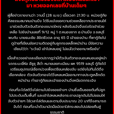
มา หวยออกเลขที่บ้านเต็มๆ
ผู้สื่อข่าวรายงานว่า วานนี้ (28 เม.ย.) เมื่อเวลา 21.30 น. หน่วยกู้ภัย
ศีลธรรมสมาคมบ้านบึง ได้รับแจ้งขอความช่วยเหลือจากประชาชนให้
มาช่วยจับตัวเงินตัวทองขนาดใหญ่ หลังรับแจ้งจึงเร่งรัดเข้าช่วย
เหลือ ไปยังบ้านเลขที่ 9/12 หมู่ 1 ต.หนองชาก อ.บ้านบึง จ.ชลบุรี
พบกับ นายธนะชัย ลิขิตชีวดล อายุ 65 ปี เจ้าของบ้าน ที่พากู้ภัยไป
ดูป้ายที่เขียนข้อความติดอยู่กับลูกกรงเหล็กหน้าบ้าน มีข้อความ
เขียนไว้ว่า “ระวังมี เข้าไปหลบอยู่ ไม่แน่ใจว่าออกมาหรือยัง”
เมื่อสำรวจอย่างละเอียดปรากฏว่ามีตัวเงินตัวทองนอนหมอบอยู่หน้า
รถกระบะยี่ห้อ อีซูซุ สีดำ หมายเลขทะเบียน ผห 9519 ชลบุรี กู้ภัยได้
เตรียมอุปกรณ์เชือกบ่วงเพื่อเตรียมคล้องจับ แต่ยังไม่ทันได้ดึง
เชือกคล้อง ตัวเงินตัวทองได้วิ่งหลบหนีออกมาทางประตูเหล็กดัด
หน้าบ้าน ทำเอากู้ภัยและเจ้าของบ้านวิ่งหนีแตกกระเจิง
ก่อนที่จะได้สติวิ่งไล่ตามไปยังซอยข้างๆ บ้านซึ่งเป็นซอยตันที่ปลูก
ไม้ประดับเต็มพื้นที่ และเข้าไปหลบหลังกระถางปลูกต้นไม้ไม่ยอมให้
จับตัวง่ายๆ ใช้เวลาไล่ต้อนและตามจับประมาณ 20 นาทีจึงสามารถ
จับได้ ก่อนที่จะนำตัวมามัดมือมัดขาใส่กระสอบไปปล่อยคืนสู่
ธรรมชาติ