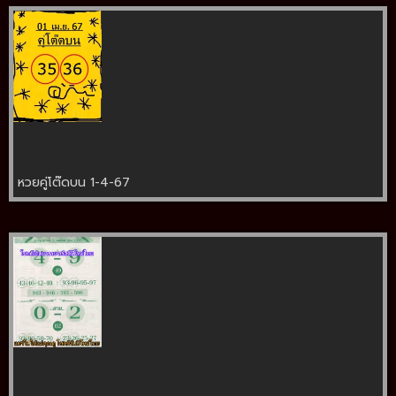
หวยคู่โต๊ดบน 1-4-67