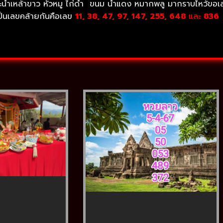
ี้ จะนำเหล้าขาว หัวหมู ไก่ดำ ขนม น้ำแดง หมากพลู มากราบไหว้ขอ
เป็นเลขคล้ายกันคือเลข
11, 38, 47,
97, 147, 255, 648
และ
836