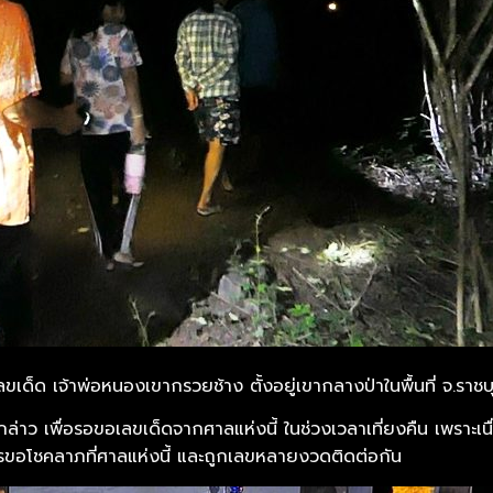
ขเด็ด เจ้าพ่อหนองเขากรวยช้าง ตั้งอยู่เขากลางป่าในพื้นที่ จ.ราชบุ
่าว เพื่อรอขอเลขเด็ดจากศาลแห่งนี้ ในช่วงเวลาเที่ยงคืน เพราะเ
รขอโชคลาภที่ศาลแห่งนี้ และถูกเลขหลายงวดติดต่อกัน