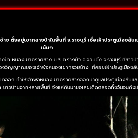
ง ตั้งอยู่เขากลางป่าในพื้นที่ จ.ราชบุรี เชื่อเฝ้าประตูเมืองล
เน้นๆ
กลางป่า หนองเขากรวยช้าง ม.3 ต.รางบัว อ.จอมบึง จ.ราชบุรี ที่ช
นดวงวิญญาณของเจ้าพ่อหนองเขากรวยช้าง ที่คอยเฝ้าประตูเมืองลับ
้จะเปิดออก ทำให้เจ้าพ่อหนองเขากรวยช้างออกมาดูแลประตูเมืองลับแลที
 ชาวบ้านจากหลายพื้นที่ จึงแห่กันมาขอเลขเด็ดตลอดทั้งวันจนถึงเท