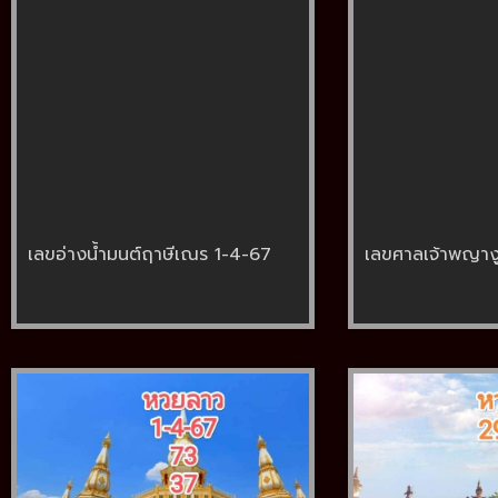
เลขอ่างน้ำมนต์ฤาษีเณร 1-4-67
เลขศาลเจ้าพญาง