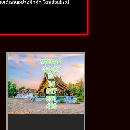
เลขเด็ดกันอย่างคึกคัก โดยส่วนใหญ่