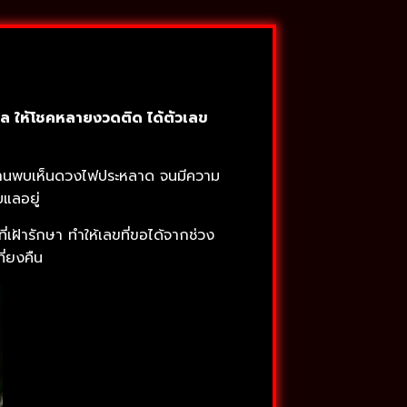
ับแล ให้โชคหลายงวดติด ได้ตัวเลข
าวบ้านพบเห็นดวงไฟประหลาด จนมีความ
แลอยู่
่เฝ้ารักษา ทำให้เลขที่ขอได้จากช่วง
ี่ยงคืน