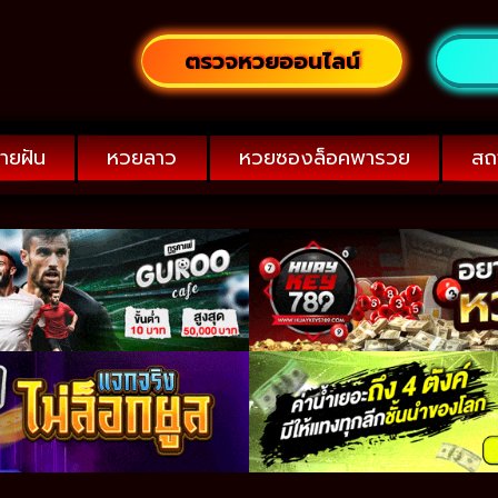
ตรวจหวยออนไลน์
ายฝัน
หวยลาว
หวยซองล็อคพารวย
สถ