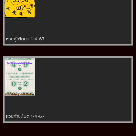
หวยคู่โต๊ดบน 1-4-67
หวยคำชะโนด 1-4-67