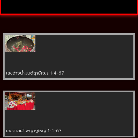
เลขอ่างน้ำมนต์ฤาษีเณร 1-4-67
เลขศาลเจ้าพญางูใหญ่ 1-4-67