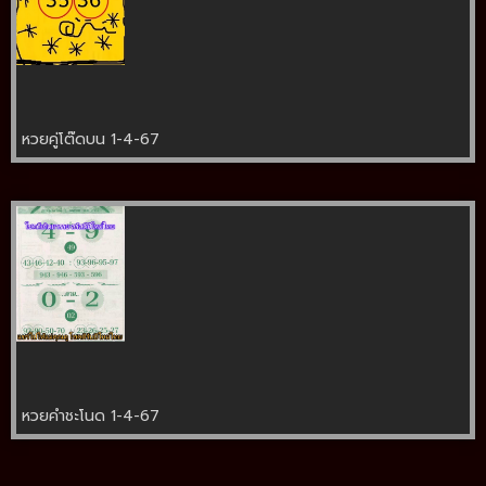
หวยคู่โต๊ดบน 1-4-67
หวยคำชะโนด 1-4-67