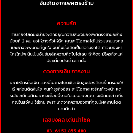
อันเกิดจากเพศตรงข้าม
ความรัก
ท่านที่ยังโสดยังม่ายจะตกอยู่ในความสนใจของเพศตรงข้ามอย่าง
น้อยก็ 2 คน ขอให้วางตัวให้ดีๆ คุณจะมีโอกาสได้ไปร่วมงานมงคล
และอาจจะพบคนที่ถูกใจ จนถึงขั้นเกิดเป็นความรักได้ ถ้าจะมองหา
ใครใหม่ๆ นั้นเป็นอันล้มเลิกความคิดไปได้เลย ถ้าคิดจะมีใครก็จะแค่
ประเดี๋ยวประด๋าวเท่านั้น
ดวงการเงิน การงาน
อย่าให้ใครยืมเงิน ช่วงนี้โอกาสโดนเชิดเงินสูงต้องคิดตรึกตรองให้
ดี ๆก่อนตัดสินใจ คนทำธุรกิจอิสระจะมีโอกาส เจริญก้าวหน้า แต่
ระวังจะมีคนคิดอยากจะก๊อปปี้งานในแบบของคุณ จะมีคนกล่าวถึง
คุณในแง่ลบ ใส่ร้าย เพราะเกิดจากความอิจฉาที่คุณมีผลงานโดด
เด่นดีกว่า
เลขมงคล เด่นนำโชค
83
61 52 855 480