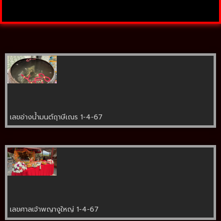
เลขอ่างน้ำมนต์ฤาษีเณร 1-4-67
เลขศาลเจ้าพญางูใหญ่ 1-4-67