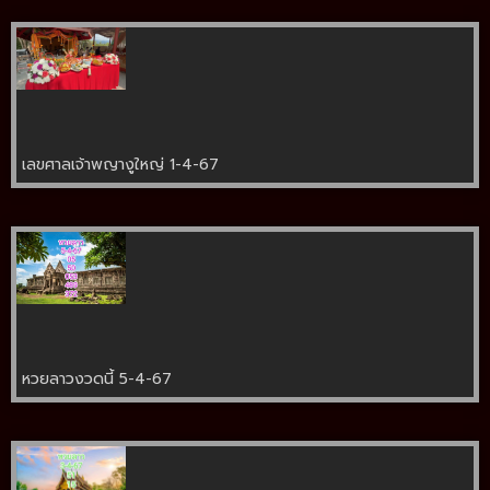
เลขศาลเจ้าพญางูใหญ่ 1-4-67
หวยลาวงวดนี้ 5-4-67