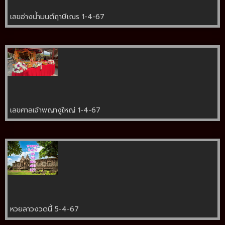
เลขอ่างน้ำมนต์ฤาษีเณร 1-4-67
เลขศาลเจ้าพญางูใหญ่ 1-4-67
หวยลาวงวดนี้ 5-4-67