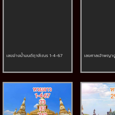
เลขอ่างน้ำมนต์ฤาษีเณร 1-4-67
เลขศาลเจ้าพญาง