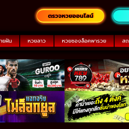
ตรวจหวยออนไลน์
ายฝัน
หวยลาว
หวยซองล็อคพารวย
สถ