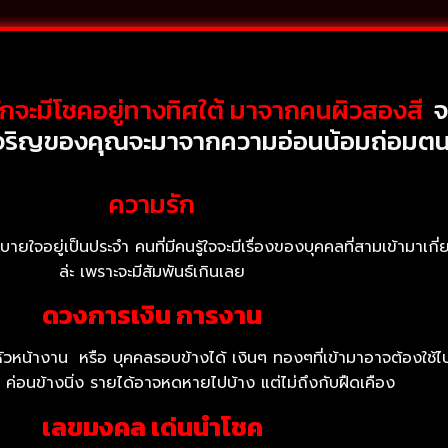
จักจะมีโชคอยู่ทางทิศใต้ มาจากคนผิวสองสี
จ
วามเจริญของคุณจะมาจากความอ่อนน้อมถ่อมตนก
ความรัก
ม่สบายใจอยู่เป็นประจำ คนที่มีคนรู้ใจจะมีเรื่องของบุคคลที่สามเข้ามาเก
ล่ะ เพราะจะมีสัมพันธ์เกินเลย
ดวงการเงิน การงาน
หัวหน้างาน
หรือ บุคคลรอบข้างได้ เงินๆ ทองๆที่เข้ามาอาจต้องใช้ไ
ิน ค่อนข้างนิ่ง รายได้อาจหดหายไปบ้าง แต่ไม่ถึงกับฝืดเคือง
เลขมงคล เด่นนำโชค