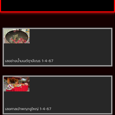
เลขอ่างน้ำมนต์ฤาษีเณร 1-4-67
เลขศาลเจ้าพญางูใหญ่ 1-4-67