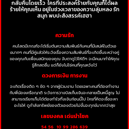
กลับคืนโดยเร็ว
ใครที่ประสงค์ร้ายกับคุณก็ได้ผล
ร้ายให้คุณเห็น อยู่ในช่วงเวลาของความลุ่มหลง รัก
สนุก พบปะสังสรรค์เฮฮา
ความรัก
คนโสดมีเกณฑ์จะได้เริ่มต้นความสัมพันธ์กับคนที่มีเสน่ห์ในตัวเอ
งมากๆ คนที่มีคู่แล้วให้ระวังเรื่องความสัมพันธ์ที่จะเกิดขึ้นระหว่างคู่
ของคุณกับเพื่อนสนิทของคุณ จับตาดูไว้ให้ดีๆ จะมีคนมาทำให้คุณ
รู้สึกสดชื่น แต่ก็ยังไม่ใช่คนที่คุณหวังไว้
ดวงการเงิน การงาน
จะเกิดเรื่องติด ๆ ขัด ๆ จากผู้ร่วมงาน โดยเฉพาะคนที่ต้องทำงาน
กับพี่น้องเครือญาติ ระวังการวางบิลเก็บเงินจะกลายเป็นหนี้สูญ ไม่
สามารถเรียกเก็บได้ต้องทำใจทิ้งเงินก้อนนี้ไป ใครที่คิดจะซื้อจะหา
อะไรให้ ดูกำลังทรัพย์ของตัวเองด้วยไม่งั้นจะทุกข์มากกว่าสุข
เลขมงคล เด่นนำโชค
54 56
10 99 286 639