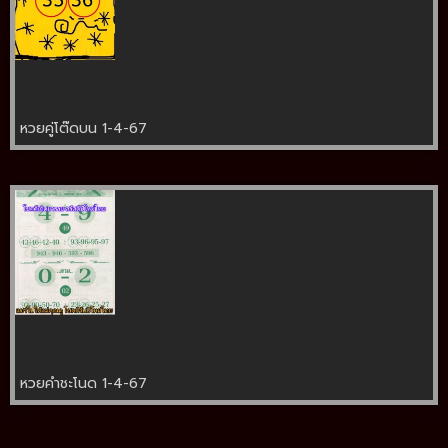
หวยคู่โต๊ดบน 1-4-67
หวยคำชะโนด 1-4-67