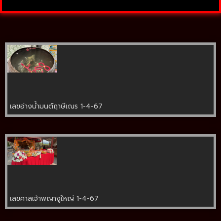
เลขอ่างน้ำมนต์ฤาษีเณร 1-4-67
เลขศาลเจ้าพญางูใหญ่ 1-4-67