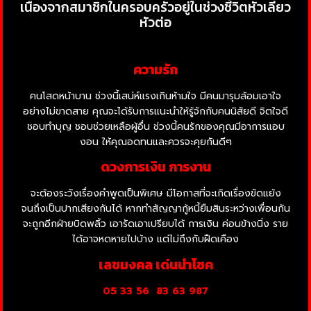
เนื่องจากสมาชิกในครอบครัวอยู่ในช่วงชีวิตหัวเลี้ยว
หัวต่อ
ความรัก
คนโสดหน้าบาน ช่วงนี้เสน่ห์แรงเกินห้ามใจ มีคนมารุมล้อมเอาใจ
อย่างไม่ขาดสาย คุณจะได้รับการแนะนำให้รู้จักกับคนนิสัยดี จิตใจดี
ชอบทำบุญ ชอบช่วยเหลือผู้อื่น ช่วงนี้คนรักของคุณมีอาการแอบ
งอน ให้คุณอดทนและควรจะคุยกันดีๆ
ดวงการเงิน การงาน
จะต้องระวังเรื่องคำพูดเป็นพิเศษ มีโอกาสที่จะเกิดเรื่องขัดแย้ง
จนถึงเป็นปากเสียงกันได้ หากทำสัญญากู้หนี้ยืมสินระหว่างเพื่อนกัน
จะถูกอีกฝ่ายบิดพลิ้ว เอารัดเอาเปรียบได้ การเงิน ค่อนข้างนิ่ง ราย
ได้อาจหดหายไปบ้าง แต่ไม่ถึงกับฝืดเคือง
เลขมงคล เด่นนำโชค
05 33 56
83 63 987