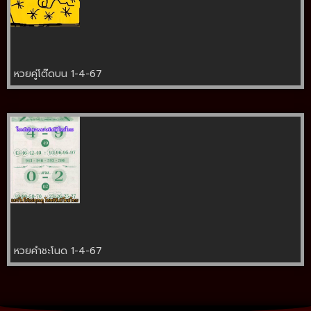
หวยคู่โต๊ดบน 1-4-67
หวยคำชะโนด 1-4-67