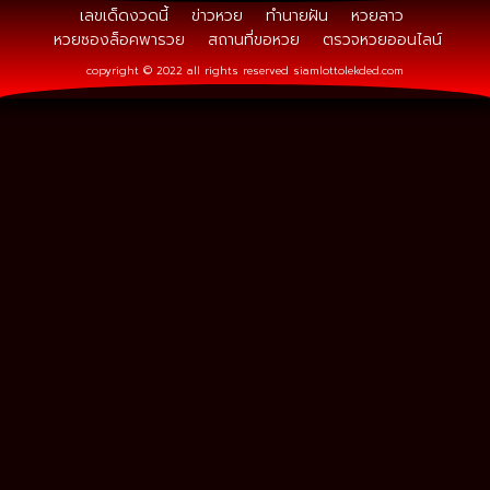
เลขเด็ดงวดนี้
ข่าวหวย
ทำนายฝัน
หวยลาว
หวยซองล็อคพารวย
สถานที่ขอหวย
ตรวจหวยออนไลน์
copyright © 2022 all rights reserved
siamlottolekded.com