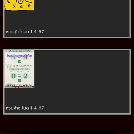
หวยคู่โต๊ดบน 1-4-67
หวยคำชะโนด 1-4-67