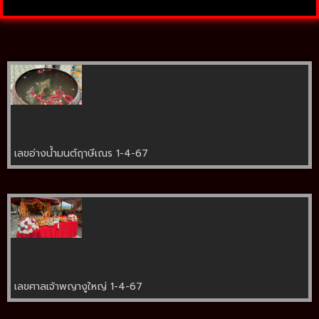
เลขอ่างน้ำมนต์ฤาษีเณร 1-4-67
เลขศาลเจ้าพญางูใหญ่ 1-4-67