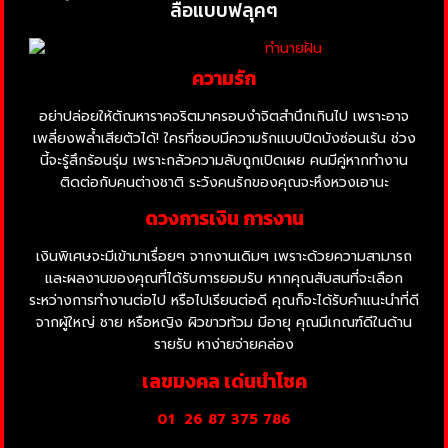
ลือแบบฟลุคๆ
ความรัก
อย่าปล่อยให้ตัณหาราคจริตมาครอบงำจิตสำนึกเกินไป เพราะอาจ
เพลี่ยงพล้ำเสียตัวได้! ใครที่ชอบมีความรักแบบปิดบังซ่อนเร้น ช่วง
นี้จะรู้สึกร้อนรุ่ม เพราะกลัวความลับถูกเปิดเผย คนมีคู่หากทำงาน
ติดต่อกับคนต่างชาติ ระวังคนรักของคุณจะหึงหวงเอานะ
ดวงการเงิน การงาน
เงินพิเศษจะมีเข้ามาเรื่อยๆ จากงานเดิมๆ เพราะด้วยความสามารถ
และผลงานของคุณที่ได้รับการยอมรับ หากคุณสับสนที่จะเลือก
ระหว่างการทำงานต่อไป หรือไปเรียนต่อดี คุณก็จะได้รับคำแนะนำที่ดี
จากผู้ใหญ่ ชาย หรือหญิง ผิวขาวท้วม มีอายุ คุณมีเกณฑ์ดีในด้าน
รายรับ หาง่ายจ่ายคล่อง
เลขมงคล เด่นนำโชค
01
26 87 375 786