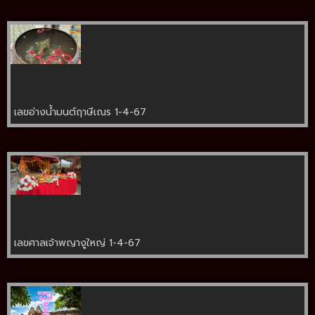
เลขอ่างน้ำมนต์ฤาษีเณร 1-4-67
เลขศาลเจ้าพญางูใหญ่ 1-4-67