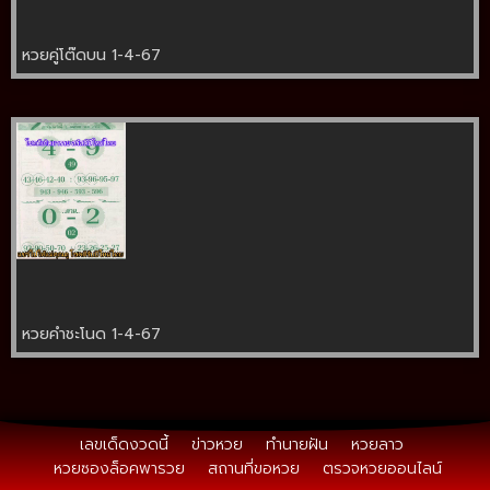
หวยคู่โต๊ดบน 1-4-67
หวยคำชะโนด 1-4-67
เลขเด็ดงวดนี้
ข่าวหวย
ทำนายฝัน
หวยลาว
หวยซองล็อคพารวย
สถานที่ขอหวย
ตรวจหวยออนไลน์