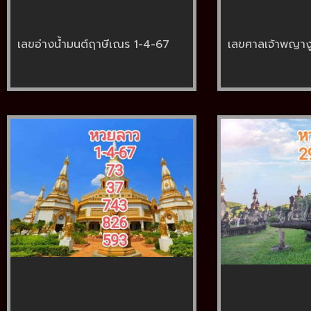
เลขอ่างน้ำมนต์ฤาษีเณร 1-4-67
เลขศาลเจ้าพญาง