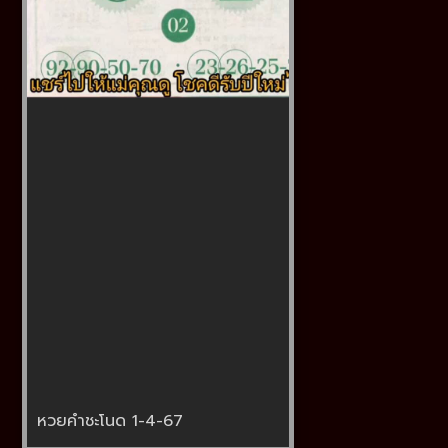
หวยคำชะโนด 1-4-67