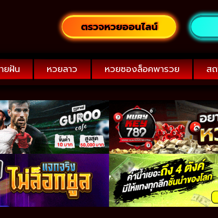
ตรวจหวยออนไลน์
ายฝัน
หวยลาว
หวยซองล็อคพารวย
สถ