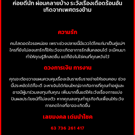
ค่อยดีนัก ผ่อนคลายบ้าง ระวังเรื่องเดือดร้อนอัน
เกิดจากเพศตรงข้าม
ความรัก
คนโสดอดใจรอหน่อย เพราะช่วงปลายนี้มีแววได้โคแก่มาเป็นคู่แน่ๆ
ใครที่ยังไม่ลงเสารักก็ให้ระวังจะเกิดอาการรักสั่นคลอนได้ จะมีคนมา
ทำให้คุณรู้สึกสดชื่น แต่ก็ยังไม่ใช่คนที่คุณหวังไว้
ดวงการเงิน การงาน
คุณจะต้องวางแผนควบคุมเรื่องเงินรายรับรายจ่ายให้รอบคอบ ช่วง
นี้ประหยัดได้ก็จะดี จะหาเงินได้ก้อนใหญ่จากกิจการที่คุณทำอยู่และ
อาจมีผู้มาร่วมลงทุนกับคุณ เพิ่มมากขึ้นแต่ให้ระวังเรื่องการแบ่ง
ปันผลประโยชน์ที่ไม่ลงตัว หากคุณลงทุนทำธุรกิจกับเพื่อนให้ระวัง
การคดโกงที่อาจจะเกิดขึ้น
เลขมงคล เด่นนำโชค
63 736 261 417