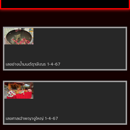
เลขอ่างน้ำมนต์ฤาษีเณร 1-4-67
เลขศาลเจ้าพญางูใหญ่ 1-4-67