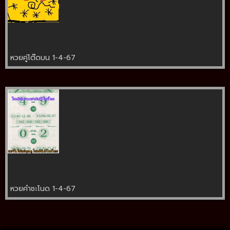
หวยคู่โต๊ดบน 1-4-67
หวยคำชะโนด 1-4-67