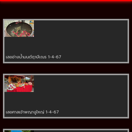
เลขอ่างน้ำมนต์ฤาษีเณร 1-4-67
เลขศาลเจ้าพญางูใหญ่ 1-4-67