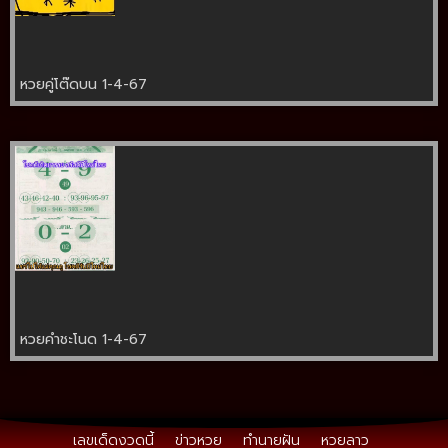
หวยคู่โต๊ดบน 1-4-67
หวยคำชะโนด 1-4-67
เลขเด็ดงวดนี้
ข่าวหวย
ทำนายฝัน
หวยลาว