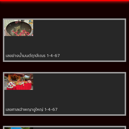
เลขอ่างน้ำมนต์ฤาษีเณร 1-4-67
เลขศาลเจ้าพญางูใหญ่ 1-4-67