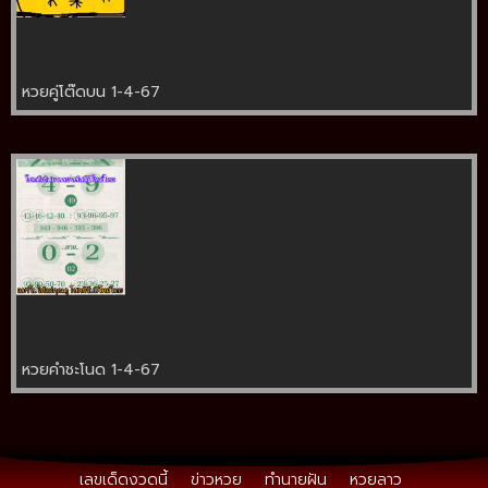
หวยคู่โต๊ดบน 1-4-67
หวยคำชะโนด 1-4-67
เลขเด็ดงวดนี้
ข่าวหวย
ทำนายฝัน
หวยลาว