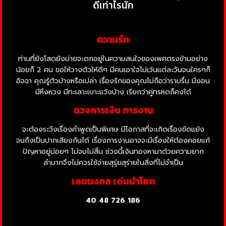
ดีเท่าไรนัก
ความรัก
ท่านที่ยังโสดยังม่ายจะตกอยู่ในความสนใจของเพศตรงข้ามอย่าง
น้อยก็ 2 คน ขอให้วางตัวให้ดีๆ มีคนเอาใจไม่เว้นแต่ละวันจนใครๆก็
อิจฉา คุณรู้ตัวบ้างหรือเปล่า เรื่องรักของคุณไม่ถือว่าราบรื่น มีงอน
มีหึงหวง มีทะเลาะเบาะแว้งบ้าง เรียกว่าคู่ทรหดก็คงได้
ดวงการเงิน การงาน
จะต้องระวังเรื่องคำพูดเป็นพิเศษ มีโอกาสที่จะเกิดเรื่องขัดแย้ง
จนถึงเป็นปากเสียงกันได้ เรื่องการงานอาจจะมีเรื่องให้ต้องคอยแก้
ปัญหาอยู่บ่อยๆ ไม่จบไม่สิ้น ช่วงนี้เงินทองหามาด้วยความยาก
ลำบากจึงไม่ควรใช้จ่ายสุรุ่ยสุร่ายในสิ่งที่ไม่จำเป็น
เลขมงคล เด่นนำโชค
40 48
726 186