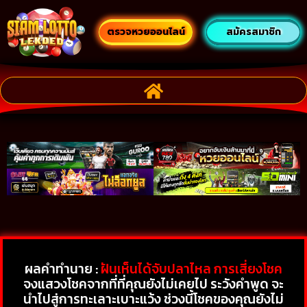
ตรวจหวยออนไลน์
สมัครสมาชิก
ผลคำทำนาย :
ฝันเห็นได้จับปลาไหล การเสี่ยงโชค
จงแสวงโชคจากที่ที่คุณยังไม่เคยไป ระวังคำพูด จะ
นำไปสู่การทะเลาะเบาะแว้ง ช่วงนี้โชคของคุณยังไม่