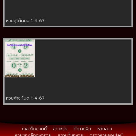
หวยคู่โต๊ดบน 1-4-67
หวยคำชะโนด 1-4-67
เลขเด็ดงวดนี้
ข่าวหวย
ทำนายฝัน
หวยลาว
หวยซองล็อคพารวย
สถานที่ขอหวย
ตรวจหวยออนไลน์