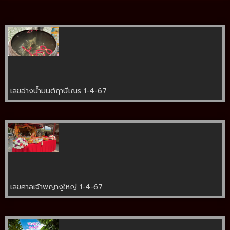
เลขอ่างน้ำมนต์ฤาษีเณร 1-4-67
เลขศาลเจ้าพญางูใหญ่ 1-4-67