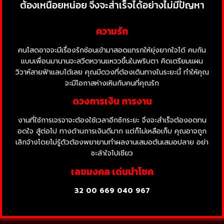
ต้องเหนื่อยหน่อย จึงจะสำเร็จได้อย่างไม่มีปัญหา
ความรัก
คนโสดอาจจะมีเรื่องรักซ้อนเข้ามาสอดแทรกให้ยุ่งยากใจได้ คบกัน
แบบเพื่อนมานานจะสวีตหวานแหววขึ้นในพริบตา คิดเตรียมแผน
วิวาห์สายฟ้าแลบได้เลย คุณมีดวงที่ต้องเดินทางในระยะนี้ ทำให้คุณ
จะมีโอกาสห่างเหินกับคนที่คุณรัก
ดวงการเงิน การงาน
งานที่ใช้การเจรจาจะต้องใช้เวลาอีกซักระยะ จึงจะสำเร็จต้องอดทน
อดใจ สู้ต่อไป ทางด้านการเงินดีมาก แต่ก็ไม่เหลือเก็บ คุณอาจถูก
เลิกจ้างโดยไม่รู้ตัวต้องพยายามทำผลงานเสมอต้นเสมอปลาย อย่า
ชะล้าใจไปเชียว
เลขมงคล เด่นนำโชค
32
00 669 040 967