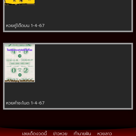
หวยคู่โต๊ดบน 1-4-67
หวยคำชะโนด 1-4-67
เลขเด็ดงวดนี้
ข่าวหวย
ทำนายฝัน
หวยลาว