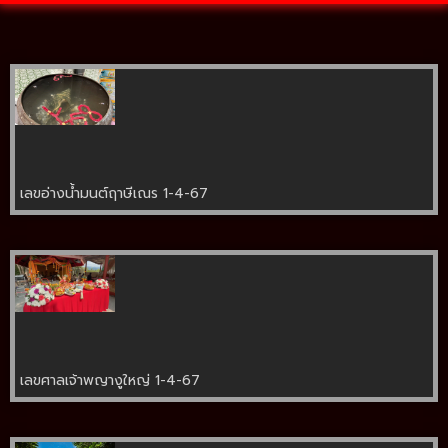
เลขอ่างน้ำมนต์ฤาษีเณร 1-4-67
เลขศาลเจ้าพญางูใหญ่ 1-4-67