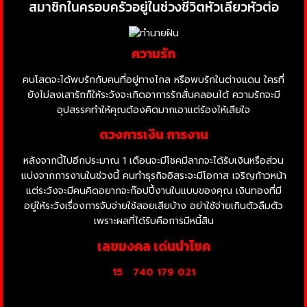
สมาชิกในครอบครัวอยู่ในช่วงชีวิตหัวเลี้ยวหัวต่อ
ความรัก
คนโสดจะได้พบรักกับคนที่อยู่ทางไกล หรือพบรักในต่างแดน ใครที่
ยังไม่ลงเสารักก็ให้ระวังจะเกิดอาการรักสั่นคลอนได้ ความรักจะมี
อุปสรรคทำให้คุณต้องคิดมากเอาแต่ร้องไห้เสียใจ
ดวงการเงิน การงาน
หลังจากนี้ไปอีกประมาณ 1 เดือนจะมีโชคมีลาภจะได้รับเงินหรือส่วน
แบ่งจากการงานในช่วงนี้ คนทำธุรกิจอิสระจะมีโอกาส เจริญก้าวหน้า
แต่ระวังจะมีคนคิดอยากจะก๊อปปี้งานในแบบของคุณ เงินทองที่มี
อยู่ให้ระวังเรื่องการจับจ่ายใช้สอยเสียบ้าง อย่าใช้จ่ายเกินตัวลืมตัว
เพราะผลที่ได้รับคือการมีหนี้สิน
เลขมงคล เด่นนำโชค
15
740 179 021