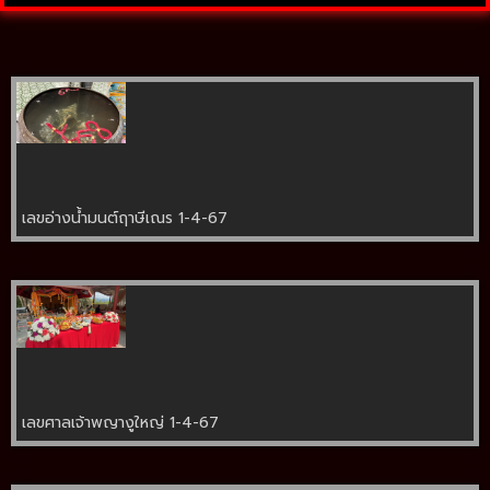
เลขอ่างน้ำมนต์ฤาษีเณร 1-4-67
เลขศาลเจ้าพญางูใหญ่ 1-4-67