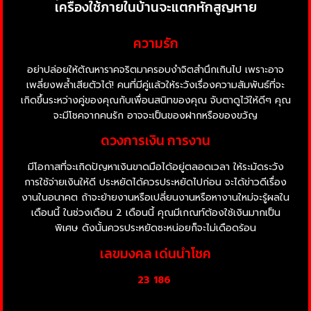
เครื่องใช้ภายในบ้านจะแตกหักสูญหาย
ความรัก
อย่าปล่อยให้ตัณหาราคจริตมาครอบงำจิตสำนึกเกินไป เพราะอาจ
เพลี่ยงพล้ำเสียตัวได้! คนที่มีคู่แล้วให้ระวังเรื่องความสัมพันธ์ที่จะ
เกิดขึ้นระหว่างคู่ของคุณกับเพื่อนสนิทของคุณ จับตาดูไว้ให้ดีๆ คุณ
จะมีโชคจากคนรัก อาจจะเป็นของฝากหรือของขวัญ
ดวงการเงิน การงาน
มีโอกาสที่จะเกิดปัญหาเงินขาดมือได้อยู่ตลอดเวลา ให้ระมัดระวัง
การใช้จ่ายเงินให้ดี ประหยัดได้ควรประหยัดไปก่อน จะได้ข่าวดีเรื่อง
งานในอนาคต ถ้าจะย้ายงานหรือเปลี่ยนงานหรือหางานใหม่จะรู้ผลใน
เดือนนี้ ในช่วงเดือน 2 เดือนนี้ คุณมีเกณท์ต้องใช้เงินมากเป็น
พิเศษ ดังนั้นควรประหยัดซะหน่อยก็จะไม่เดือดร้อน
เลขมงคล เด่นนำโชค
23 186