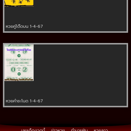
หวยคู่โต๊ดบน 1-4-67
หวยคำชะโนด 1-4-67
เลขเด็ดงวดนี้
ข่าวหวย
ทำนายฝัน
หวยลาว