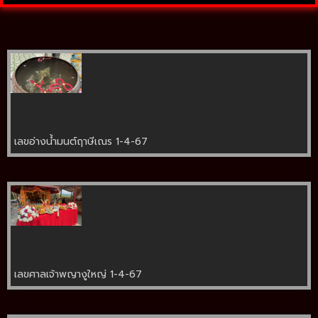
เลขอ่างน้ำมนต์ฤาษีเณร 1-4-67
เลขศาลเจ้าพญางูใหญ่ 1-4-67