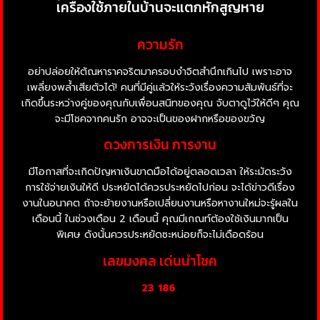
เครื่องใช้ภายในบ้านจะแตกหักสูญหาย
ความรัก
อย่าปล่อยให้ตัณหาราคจริตมาครอบงำจิตสำนึกเกินไป เพราะอาจ
เพลี่ยงพล้ำเสียตัวได้! คนที่มีคู่แล้วให้ระวังเรื่องความสัมพันธ์ที่จะ
เกิดขึ้นระหว่างคู่ของคุณกับเพื่อนสนิทของคุณ จับตาดูไว้ให้ดีๆ คุณ
จะมีโชคจากคนรัก อาจจะเป็นของฝากหรือของขวัญ
ดวงการเงิน การงาน
มีโอกาสที่จะเกิดปัญหาเงินขาดมือได้อยู่ตลอดเวลา ให้ระมัดระวัง
การใช้จ่ายเงินให้ดี ประหยัดได้ควรประหยัดไปก่อน จะได้ข่าวดีเรื่อง
งานในอนาคต ถ้าจะย้ายงานหรือเปลี่ยนงานหรือหางานใหม่จะรู้ผลใน
เดือนนี้ ในช่วงเดือน 2 เดือนนี้ คุณมีเกณท์ต้องใช้เงินมากเป็น
พิเศษ ดังนั้นควรประหยัดซะหน่อยก็จะไม่เดือดร้อน
เลขมงคล เด่นนำโชค
23 186