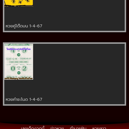
หวยคู่โต๊ดบน 1-4-67
หวยคำชะโนด 1-4-67
เลขเด็ดงวดนี้
ข่าวหวย
ทำนายฝัน
หวยลาว