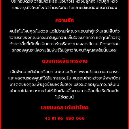
ประกอบด้วย ว่าสมควรหรือไม่อย่างไร หวังมีลูกก็จะได้มีลูก หวัง
คลอดธุรกิจใหม่ก็จะได้ทำดังใจคิด โชคลาภมีแต่ต้องไขว่คว้าเอง
ความรัก
คนรักไปไหนคุณไปด้วย แต่ไม่วายที่คุณจะแอบเจ้าชู้หว่านเสน่ห์ไปทั่ว
ความรักของคุณมักจะมาในรูปความเห็นใจซะมากกว่า แต่คุณก็ควรดู
ด้วยว่าสิ่งที่เกิดขึ้นเป็นความรักหรือความสงสารกันแน่ มีดวงว่าคน
รักของคุณจะมีความสัมพันธ์ฉันชู้สาวกับคนที่คุณสงสัยนั่นแหละ
ดวงการเงิน การงาน
เงินพิเศษจะมีเข้ามาเรื่อยๆ จากงานเดิมๆ เพราะด้วยความสามารถ
และผลงานของคุณที่ได้รับการยอมรับ คนรอบข้างหวังจะพึ่งพาบัตร
เครดิตของคุณเพื่อรูดซื้อของชิ้นใหญ่ แล้วจะตกอยู่ในภาวะกลืนไม่
เข้าคายไม่ออก หากหวังให้เงินเดือนขึ้นตามการเลื่อนขั้นเห็นทีคงยัง
ไม่ใช่ตอนนี้
เลขมงคล เด่นนำโชค
45 81 96
830 066