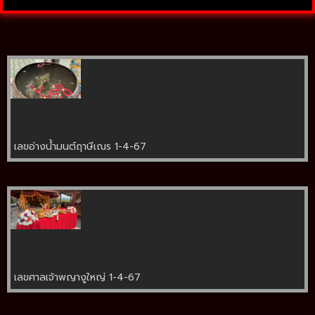
เลขอ่างน้ำมนต์ฤาษีเณร 1-4-67
เลขศาลเจ้าพญางูใหญ่ 1-4-67