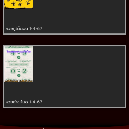
หวยคู่โต๊ดบน 1-4-67
หวยคำชะโนด 1-4-67