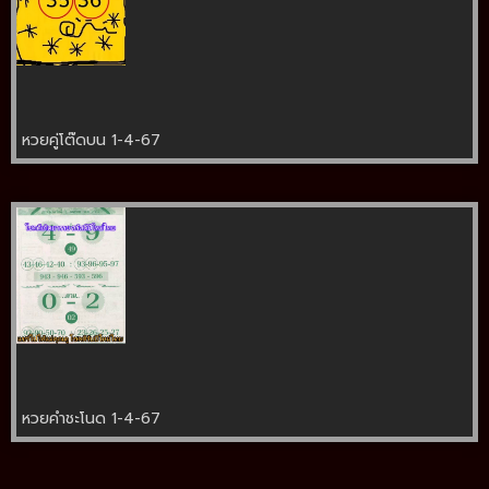
หวยคู่โต๊ดบน 1-4-67
หวยคำชะโนด 1-4-67