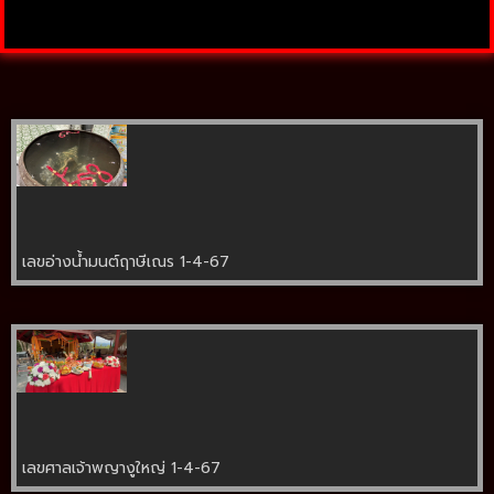
เลขอ่างน้ำมนต์ฤาษีเณร 1-4-67
เลขศาลเจ้าพญางูใหญ่ 1-4-67