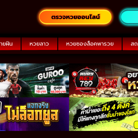
ตรวจหวยออนไลน์
ายฝัน
หวยลาว
หวยซองล็อคพารวย
สถ