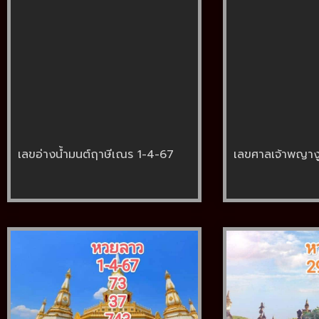
เลขอ่างน้ำมนต์ฤาษีเณร 1-4-67
เลขศาลเจ้าพญาง