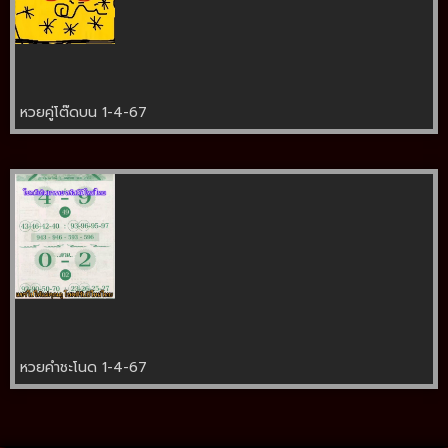
หวยคู่โต๊ดบน 1-4-67
หวยคำชะโนด 1-4-67