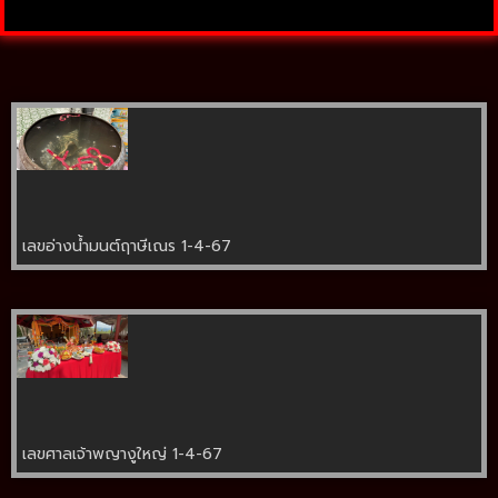
เลขอ่างน้ำมนต์ฤาษีเณร 1-4-67
เลขศาลเจ้าพญางูใหญ่ 1-4-67