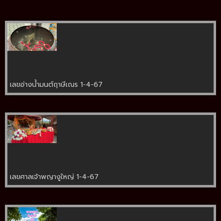
เลขอ่างน้ำมนต์ฤาษีเณร 1-4-67
เลขศาลเจ้าพญางูใหญ่ 1-4-67