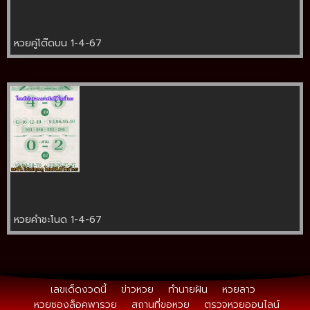
หวยคู่โต๊ดบน 1-4-67
หวยคำชะโนด 1-4-67
เลขเด็ดงวดนี้
ข่าวหวย
ทำนายฝัน
หวยลาว
หวยซองล็อคพารวย
สถานที่ขอหวย
ตรวจหวยออนไลน์