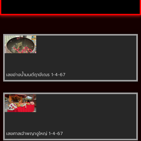
เลขอ่างน้ำมนต์ฤาษีเณร 1-4-67
เลขศาลเจ้าพญางูใหญ่ 1-4-67