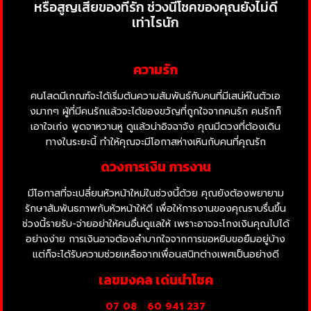
หรือสูญเสียของที่รัก ช่วงนี้โชคของคุณยังไม่ดี
เท่าไรนัก
ความรัก
คนโสดมีเกณฑ์จะได้เริ่มต้นความสัมพันธ์กับคนที่มีเสน่ห์ในตัวเอ
งมากๆ ผู้ที่มีคนรักแล้วจะได้ของขวัญที่ถูกใจจากคนรัก คนรักก็
เอาใจเก่ง พูดจาหวานหู ดูแล้วน่าอิจฉาจัง คุณมีดวงที่ต้องเดิน
ทางในระยะนี้ ทำให้คุณจะมีโอกาสห่างเหินกับคนที่คุณรัก
ดวงการเงิน การงาน
มีโอกาสที่จะเปลี่ยนหัวหน้าใหม่ในช่วงนี้ด้วย คุณยังต้องพยายาม
รักษาสัมพันธภาพกับหัวหน้าให้ดี เพื่อให้การงานของคุณราบรื่นขึ้น
ช่วงนี้รายรับ-จ่ายอย่าให้คนอื่นดูแลให้ เพราะอาจจะโกงเงินคุณไปได้
อย่างง่าย การเงินอาจต้องลำบากใจจากการขอหยิบขอยืมอยู่บ้าง
แต่ก็จะได้รับความช่วยเหลือจากเพื่อนสนิทต่างเพศเป็นอย่างดี
เลขมงคล เด่นนำโชค
07 08
60 941 237