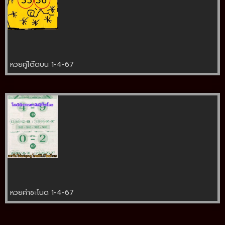
หวยคู่โต๊ดบน 1-4-67
หวยคำชะโนด 1-4-67