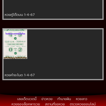
หวยคู่โต๊ดบน 1-4-67
หวยคำชะโนด 1-4-67
เลขเด็ดงวดนี้
ข่าวหวย
ทำนายฝัน
หวยลาว
หวยซองล็อคพารวย
สถานที่ขอหวย
ตรวจหวยออนไลน์