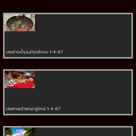
เลขอ่างน้ำมนต์ฤาษีเณร 1-4-67
เลขศาลเจ้าพญางูใหญ่ 1-4-67