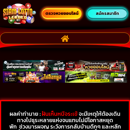
ตรวจหวยออนไลน์
สมัครสมาชิก
ผลคำทำนาย :
ฝันเห็นหนีจระเข้
จะมีเหตุให้ต้องเดิน
ทางไปธุระหลายแห่งจนแทบไม่มีโอกาสหยุด
พัก
ช่วงมารผจญ ระวังการกลับบ้านดึกๆ และหลีก