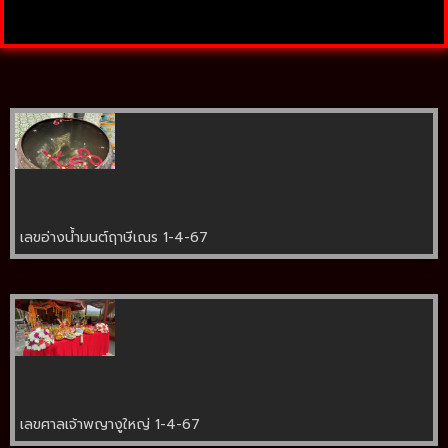
เลขอ่างน้ำมนต์ฤาษีเณร 1-4-67
เลขศาลเจ้าพญางูใหญ่ 1-4-67