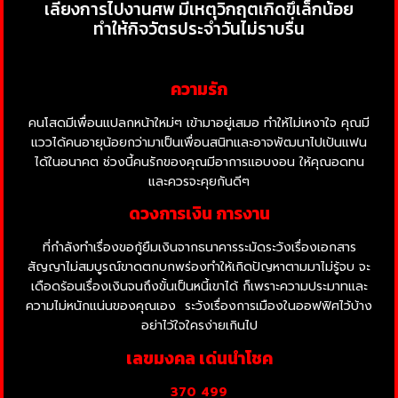
เลี่ยงการไปงานศพ มีเหตุวิกฤตเกิดขึ้เล็กน้อย
ทำให้กิจวัตรประจำวันไม่ราบรื่น
ความรัก
คนโสดมีเพื่อนแปลกหน้าใหม่ๆ เข้ามาอยู่เสมอ ทำให้ไม่เหงาใจ คุณมี
แววได้คนอายุน้อยกว่ามาเป็นเพื่อนสนิทและอาจพัฒนาไปเป้นแฟน
ได้ในอนาคต ช่วงนี้คนรักของคุณมีอาการแอบงอน ให้คุณอดทน
และควรจะคุยกันดีๆ
ดวงการเงิน การงาน
ที่กำลังทำเรื่องขอกู้ยืมเงินจากธนาคารระมัดระวังเรื่องเอกสาร
สัญญาไม่สมบูรณ์ขาดตกบกพร่องทำให้เกิดปัญหาตามมาไม่รู้จบ จะ
เดือดร้อนเรื่องเงินจนถึงขั้นเป็นหนี้เขาได้ ก็เพราะความประมาทและ
ความไม่หนักแน่นของคุณเอง
ระวังเรื่องการเมืองในออฟฟิศไว้บ้าง
อย่าไว้ใจใครง่ายเกินไป
เลขมงคล เด่นนำโชค
370 499