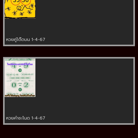
หวยคู่โต๊ดบน 1-4-67
หวยคำชะโนด 1-4-67