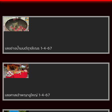
เลขอ่างน้ำมนต์ฤาษีเณร 1-4-67
เลขศาลเจ้าพญางูใหญ่ 1-4-67