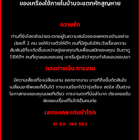
ของเครื่องใช้ภายในบ้านจะแตกหักสูญหาย
ความรัก
ท่านที่ยังโสดยังม่ายจะตกอยู่ในความสนใจของเพศตรงข้ามอย่าง
น้อยก็ 2 คน ขอให้วางตัวให้ดีๆ คนที่มีคู่แล้วให้ระวังเรื่องความ
สัมพันธ์ที่จะเกิดขึ้นระหว่างคู่ของคุณกับเพื่อนสนิทของคุณ จับตาดู
ไว้ให้ดีๆ คนที่คุณแอบชอบอยู่ เขาเริ่มรู้แล้วว่าคุณกำลังแอบชอบเขา
ดวงการเงิน การงาน
มีความเสี่ยงที่จะเปลี่ยนงาน ออกจากงาน บางทีถึงขั้นตัดสินใจ
เปลี่ยนอาชีพเลยก็เป็นได้ การงานเรียกได้ว่ารุ่งเรือง สดใส เป็นช่วง
โอกาสทองของคุณเลยทีเดียว การงานตกที่นั่งลำบาก ต้องคอยรับ
ผิดชอบเรื่องที่ไม่ได้เป็นคนก่อ
เลขมงคล เด่นนำโชค
51 60
194 563