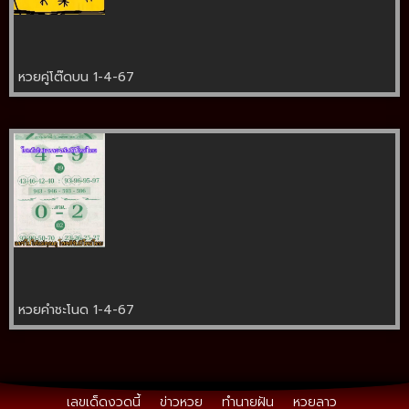
หวยคู่โต๊ดบน 1-4-67
หวยคำชะโนด 1-4-67
เลขเด็ดงวดนี้
ข่าวหวย
ทำนายฝัน
หวยลาว