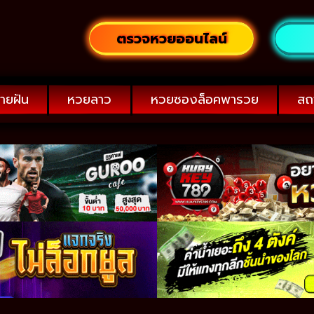
ตรวจหวยออนไลน์
ายฝัน
หวยลาว
หวยซองล็อคพารวย
สถ