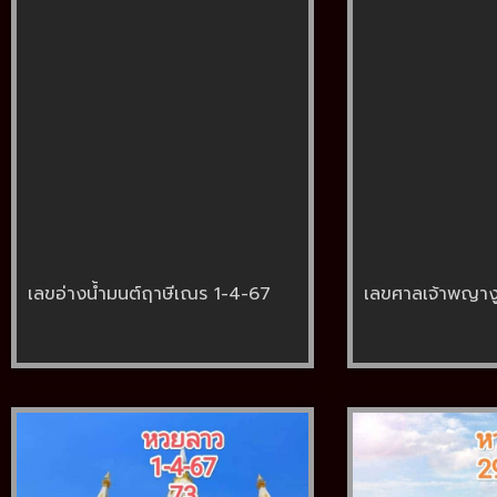
เลขอ่างน้ำมนต์ฤาษีเณร 1-4-67
เลขศาลเจ้าพญาง