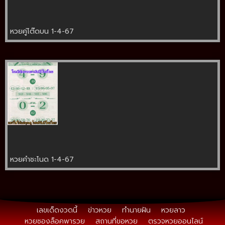
หวยคู่โต๊ดบน 1-4-67
หวยคำชะโนด 1-4-67
เลขเด็ดงวดนี้
ข่าวหวย
ทำนายฝัน
หวยลาว
หวยซองล็อคพารวย
สถานที่ขอหวย
ตรวจหวยออนไลน์