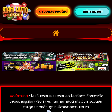
ตรวจหวยออนไลน์
สมัครสมาชิก
ผลคำทำนาย
: ฝันเห็นสร้อยแขน สร้อยคอ ใครที่คิดจะซื้อของหรือ
ขยับขยายธุรกิจก็ให้รีบทำเพราะโอกาสกำลังดี ให้ระวังการปวดข้อ
กระดูก ปวดหลัง คุณจะมีลาภจากความเสน่หา