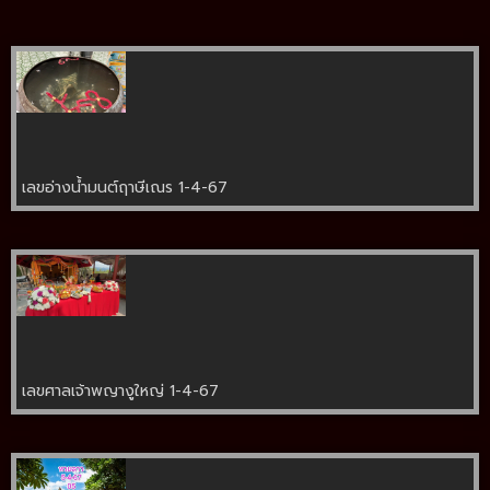
เลขอ่างน้ำมนต์ฤาษีเณร 1-4-67
เลขศาลเจ้าพญางูใหญ่ 1-4-67