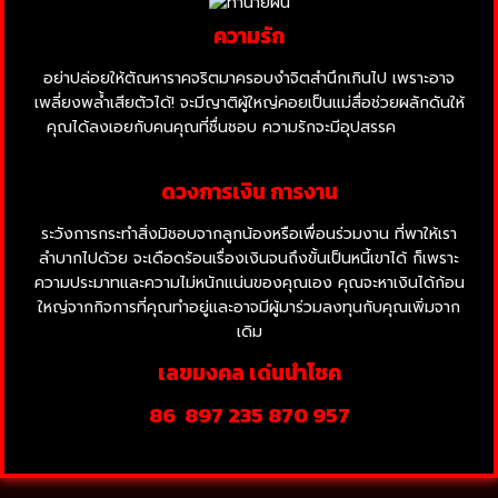
ความรัก
อย่าปล่อยให้ตัณหาราคจริตมาครอบงำจิตสำนึกเกินไป เพราะอาจ
เพลี่ยงพล้ำเสียตัวได้! จะมีญาติผู้ใหญ่คอยเป็นแม่สื่อช่วยผลักดันให้
คุณได้ลงเอยกับคนคุณที่ชื่นชอบ ความรักจะมีอุปสรรค
ทำให้คุณ
ต้องคิดมากเอาแต่ร้องไห้เสียใจ
ดวงการเงิน การงาน
ระวังการกระทำสิ่งมิชอบจากลูกน้องหรือเพื่อนร่วมงาน ที่พาให้เรา
ลำบากไปด้วย จะเดือดร้อนเรื่องเงินจนถึงขั้นเป็นหนี้เขาได้ ก็เพราะ
ความประมาทและความไม่หนักแน่นของคุณเอง คุณจะหาเงินได้ก้อน
ใหญ่จากกิจการที่คุณทำอยู่และอาจมีผู้มาร่วมลงทุนกับคุณเพิ่มจาก
เดิม
เลขมงคล เด่นนำโชค
86
897 235 870 957