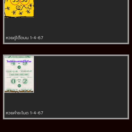
หวยคู่โต๊ดบน 1-4-67
หวยคำชะโนด 1-4-67