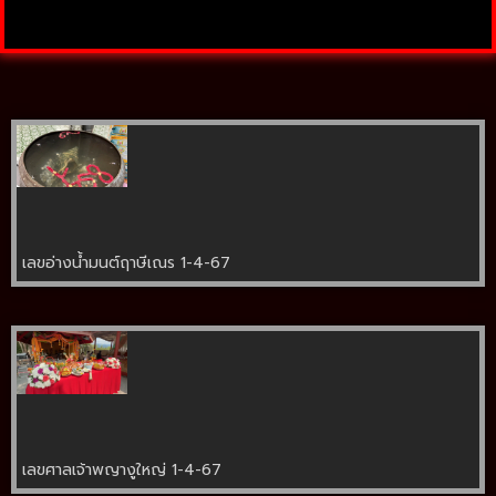
เลขอ่างน้ำมนต์ฤาษีเณร 1-4-67
เลขศาลเจ้าพญางูใหญ่ 1-4-67