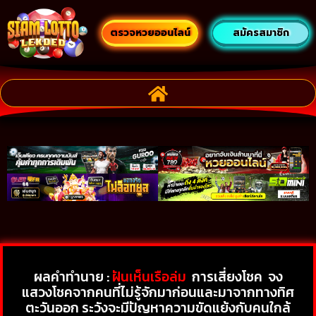
ตรวจหวยออนไลน์
สมัครสมาชิก
ผลคำทำนาย :
ฝันเห็นเรือล่ม
การเสี่ยงโชค
จง
แสวงโชคจากคนที่ไม่รู้จักมาก่อนและมาจากทางทิศ
ตะวันออก ระวังจะมีปัญหาความขัดแย้งกับคนใกล้