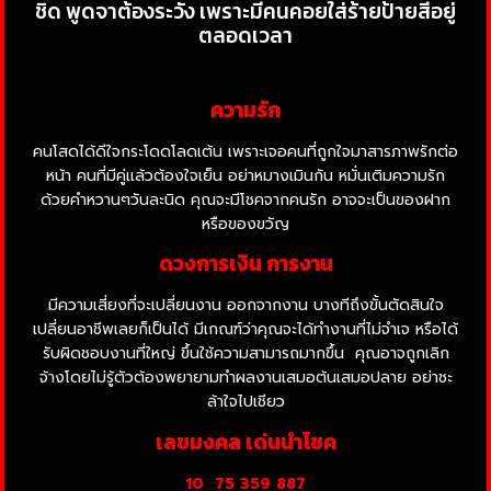
ชิด พูดจาต้องระวัง เพราะมีคนคอยใส่ร้ายป้ายสีอยู่
ตลอดเวลา
ความรัก
คนโสดได้ดีใจกระโดดโลดเต้น เพราะเจอคนที่ถูกใจมาสารภาพรักต่อ
หน้า คนที่มีคู่แล้วต้องใจเย็น อย่าหมางเมินกัน หมั่นเติมความรัก
ด้วยคำหวานๆวันละนิด คุณจะมีโชคจากคนรัก อาจจะเป็นของฝาก
หรือของขวัญ
ดวงการเงิน การงาน
มีความเสี่ยงที่จะเปลี่ยนงาน ออกจากงาน บางทีถึงขั้นตัดสินใจ
เปลี่ยนอาชีพเลยก็เป็นได้ มีเกณฑ์ว่าคุณจะได้ทำงานที่ไม่จำเจ หรือได้
รับผิดชอบงานที่ใหญ่ ขึ้นใช้ความสามารถมากขึ้น
คุณอาจถูกเลิก
จ้างโดยไม่รู้ตัวต้องพยายามทำผลงานเสมอต้นเสมอปลาย อย่าชะ
ล้าใจไปเชียว
เลขมงคล เด่นนำโชค
10
75 359 887