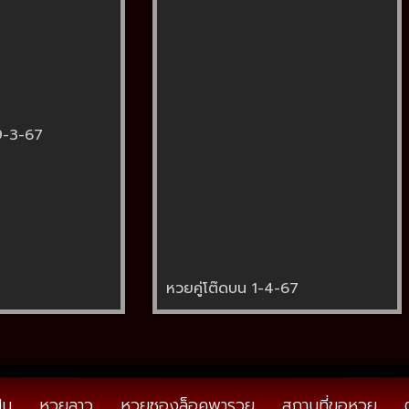
9-3-67
หวยคู่โต๊ดบน 1-4-67
ัน
หวยลาว
หวยซองล็อคพารวย
สถานที่ขอหวย