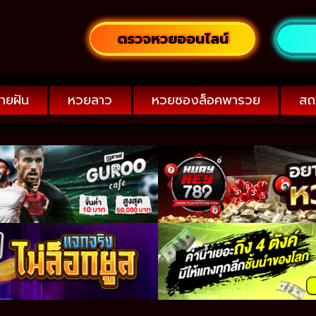
ตรวจหวยออนไลน์
ายฝัน
หวยลาว
หวยซองล็อคพารวย
สถ