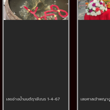
เลขอ่างน้ำมนต์ฤาษีเณร 1-4-67
เลขศาลเจ้าพญาง