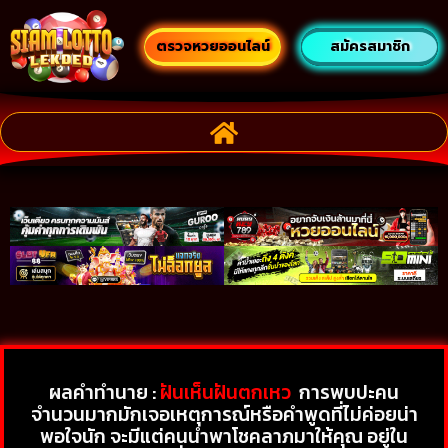
ตรวจหวยออนไลน์
สมัครสมาชิก
ผลคำทำนาย :
ฝันเห็นฝันตกเหว
การพบปะคน
จำนวนมากมักเจอเหตุการณ์หรือคำพูดที่ไม่ค่อยน่า
พอใจนัก จะมีแต่คนนำพาโชคลาภมาให้คุณ อยู่ใน