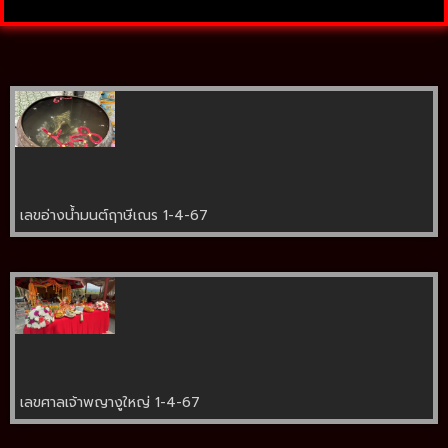
เลขอ่างน้ำมนต์ฤาษีเณร 1-4-67
เลขศาลเจ้าพญางูใหญ่ 1-4-67