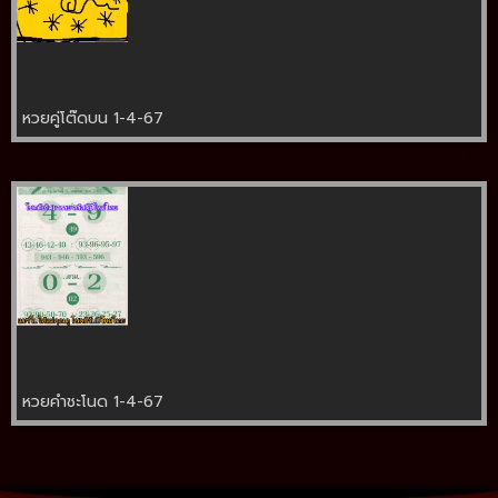
หวยคู่โต๊ดบน 1-4-67
หวยคำชะโนด 1-4-67