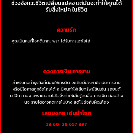
ช่วงจังหวะชีวิตเปลี่ยนแปลง แต่มันจะทำให้คุณได้
รับสิ่งใหม่ๆ ในชีวิต
ความรัก
คุณเป็นคนที่โชคดีมากเ พราะได้รับการเอาใจใส่
ดูแลจากคนรักเป็น
อย่างดี รู้สึกอบอุ่นใจผู้ที่มีคนรักแล้วจะได้ของขวัญที่ถูกใจจากคนรัก
คนรักก็เอาใจเก่ง พูดจาหวานหู ดูแล้วน่าอิจฉาจัง คุณมีโอกาสที่จะ
พบกับปัญหาความไม่เข้าใจกัน และเกิดอาการบันดาลโทสะได้ง่าย ๆ
ดวงการเงิน การงาน
สำหรับคนทำธุรกิจที่ต้องให้เครดิต จะเกิดมีปัญหาผิดนัดการจ่าย
หรือมีโอกาสถูกฉ้อโกงได้ จะมีคนทำให้เสียทรัพย์สินเช่น รถยนต์
นาฬิกา ทอง เพราะความไว้ใจจึงทำให้เสียรู้คนอื่น การเงิน ค่อนข้าง
นิ่ง รายได้อาจหดหายไปบ้าง แต่ไม่ถึงกับฝืดเคือง
เลขมงคล เด่นนำโชค
23 60
38 657 397